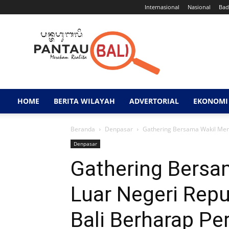
Internasional
Nasional
Bad
Pantau
Bali
HOME
BERITA WILAYAH
ADVERTORIAL
EKONOMI 
Beranda
Denpasar
Gathering Bersama Wakil Ment
Denpasar
Gathering Bersa
Luar Negeri Rep
Bali Berharap Pe