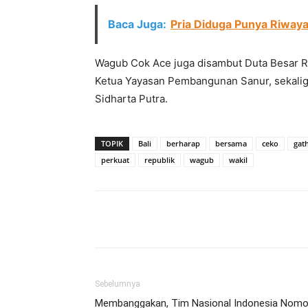
Baca Juga:
Pria Diduga Punya Riwaya
Wagub Cok Ace juga disambut Duta Besar Re
Ketua Yayasan Pembangunan Sanur, sekali
Sidharta Putra.
TOPIK
Bali
berharap
bersama
ceko
gat
perkuat
republik
wagub
wakil
Facebook
Twitter
Pint
Sebelumnya
Membanggakan, Tim Nasional Indonesia Nomo