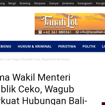
ung
Bangli
Buleleng
Denpasar
Gianyar
Jembrana
Karangasem
Klungk
BISNIS
HUKUM & KRIMINAL
PERISTIWA
POLITIK
L
eri Luar Negeri Republik Ceko, Wagub Bali Berharap...
ma Wakil Menteri
ublik Ceko, Wagub
rkuat Hubungan Bali-