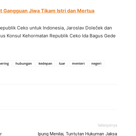
t Gangguan Jiwa Tikam Istri dan Mertua
publik Ceko untuk Indonesia, Jaroslav Doleček dan
gus Konsul Kehormatan Republik Ceko Ida Bagus Gede
hering
hubungan
kedepan
luar
menteri
negeri
erest
WhatsApp
Telegram
Email
Selanjutnya
r
Ipung Menilai, Tuntutan Hukuman Jaksa