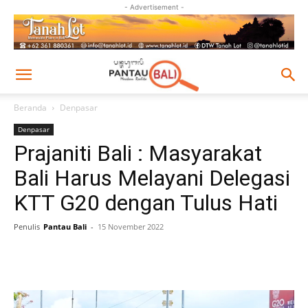
- Advertisement -
Beranda
Denpasar
Denpasar
Prajaniti Bali : Masyarakat
Bali Harus Melayani Delegasi
KTT G20 dengan Tulus Hati
Penulis
Pantau Bali
-
15 November 2022
Facebook
Twitter
Pinterest
Wh