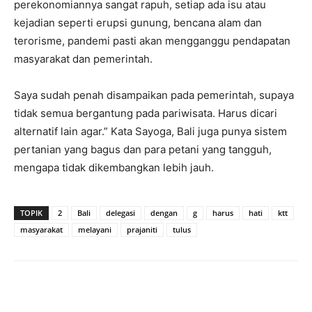
perekonomiannya sangat rapuh, setiap ada isu atau
kejadian seperti erupsi gunung, bencana alam dan
terorisme, pandemi pasti akan mengganggu pendapatan
masyarakat dan pemerintah.
Saya sudah penah disampaikan pada pemerintah, supaya
tidak semua bergantung pada pariwisata. Harus dicari
alternatif lain agar.” Kata Sayoga, Bali juga punya sistem
pertanian yang bagus dan para petani yang tangguh,
mengapa tidak dikembangkan lebih jauh.
TOPIK
2
Bali
delegasi
dengan
g
harus
hati
ktt
masyarakat
melayani
prajaniti
tulus
Facebook
Twitter
Pinterest
Wh