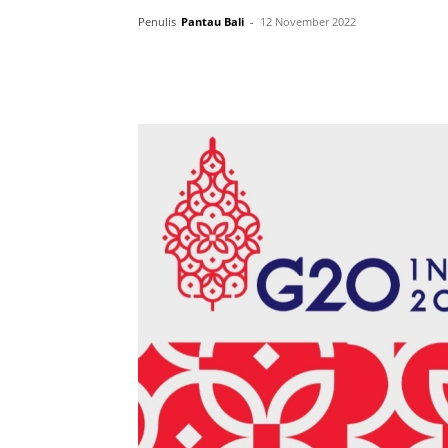
Penulis
Pantau Bali
-
12 November 2022
Facebook
Twitter
Pint