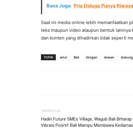
Baca Juga:
Pria Diduga Punya Riwaya
Saat ini media online lebih memanfaatkan pl
teks maupun video ataupun bentuk lainnya k
dan konten yang dihadirkan tidak seperti m
TOPIK
amsi
Bali
dengan
dewan
dukung
Facebook
Twitter
Pint
Sebelumnya
Hadiri Future SMEs Village, Wagub Bali Brharap
Vibrasi Positif Bali Mampu Membawa Kedamai