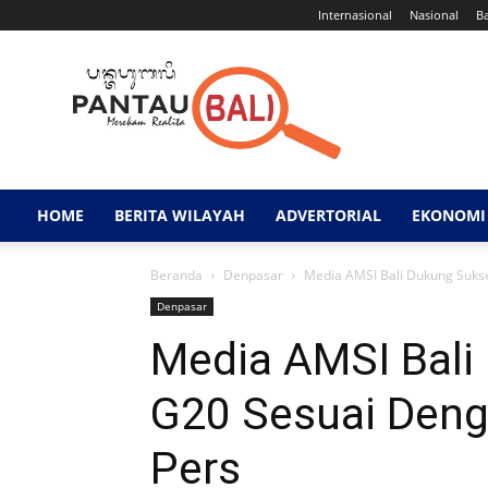
Internasional
Nasional
B
Pantau
Bali
HOME
BERITA WILAYAH
ADVERTORIAL
EKONOMI 
Beranda
Denpasar
Media AMSI Bali Dukung Sukse
Denpasar
Media AMSI Bali
G20 Sesuai Deng
Pers