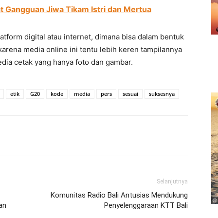
t Gangguan Jiwa Tikam Istri dan Mertua
atform digital atau internet, dimana bisa dalam bentuk
arena media online ini tentu lebih keren tampilannya
edia cetak yang hanya foto dan gambar.
etik
G20
kode
media
pers
sesuai
suksesnya
erest
WhatsApp
Telegram
Email
Selanjutnya
Komunitas Radio Bali Antusias Mendukung
an
Penyelenggaraan KTT Bali