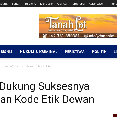
adung
Bangli
Buleleng
Denpasar
Gianyar
Jembrana
Karangasem
Klun
BISNIS
HUKUM & KRIMINAL
PERISTIWA
POLITIK
L
snya G20 Sesuai Dengan Kode Etik...
 Dukung Suksesnya
an Kode Etik Dewan