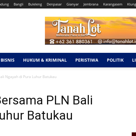
adung
Bangli
Buleleng
Denpasar
Gianyar
Jembrana
Karangasem
Klun
BISNIS
HUKUM & KRIMINAL
PERISTIWA
POLITIK
L
li Ngayah di Pura Luhur Batukau
ersama PLN Bali
Luhur Batukau