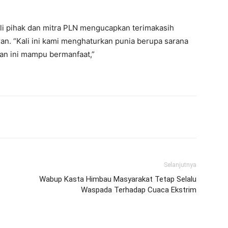
i pihak dan mitra PLN mengucapkan terimakasih
an. “Kali ini kami menghaturkan punia berupa sarana
uan ini mampu bermanfaat,”
erest
WhatsApp
Telegram
Email
Selanjutnya
Wabup Kasta Himbau Masyarakat Tetap Selalu
Waspada Terhadap Cuaca Ekstrim