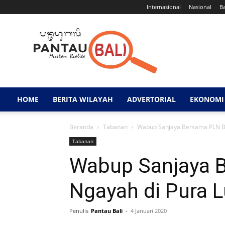
Internasional
Nasional
B
Pantau
Bali
HOME
BERITA WILAYAH
ADVERTORIAL
EKONOMI 
Beranda
Tabanan
Wabup Sanjaya Bersama PLN Ba
Tabanan
Wabup Sanjaya B
Ngayah di Pura 
Penulis
Pantau Bali
-
4 Januari 2020