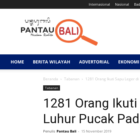
Internasional
Nasional
Ba
Pantau
Bali
HOME
BERITA WILAYAH
ADVERTORIAL
EKONOMI 
Beranda
Tabanan
1281 Orang Ikuti Sapu Leger d
Tabanan
1281 Orang Ikuti
Luhur Pucak Pa
Penulis
Pantau Bali
-
15 November 2019