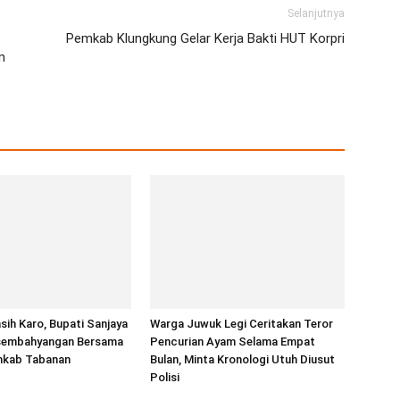
Selanjutnya
Pemkab Klungkung Gelar Kerja Bakti HUT Korpri
m
ih Karo, Bupati Sanjaya
Warga Juwuk Legi Ceritakan Teror
sembahyangan Bersama
Pencurian Ayam Selama Empat
mkab Tabanan
Bulan, Minta Kronologi Utuh Diusut
Polisi