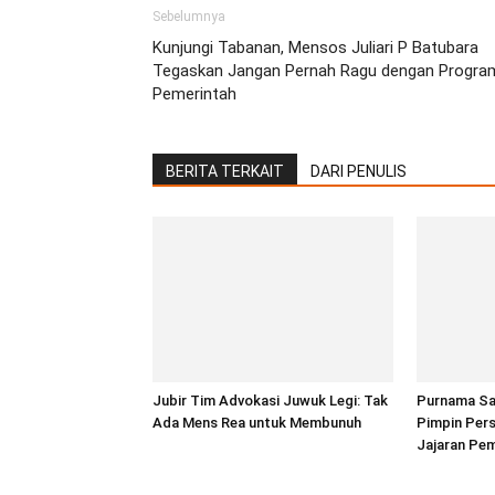
Sebelumnya
Kunjungi Tabanan, Mensos Juliari P Batubara
Tegaskan Jangan Pernah Ragu dengan Progra
Pemerintah
BERITA TERKAIT
DARI PENULIS
Jubir Tim Advokasi Juwuk Legi: Tak
Purnama Sas
Ada Mens Rea untuk Membunuh
Pimpin Per
Jajaran Pe