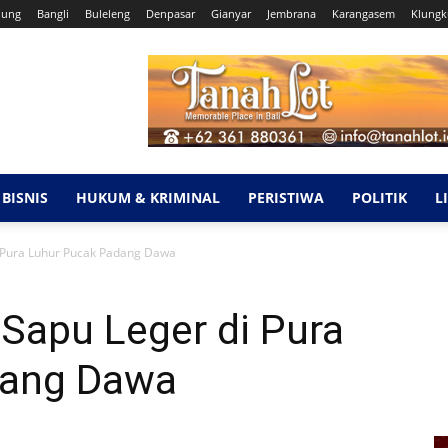
dung
Bangli
Buleleng
Denpasar
Gianyar
Jembrana
Karangasem
Klung
BISNIS
HUKUM & KRIMINAL
PERISTIWA
POLITIK
L
i Pura Luhur Pucak Padang Dawa
 Sapu Leger di Pura
dang Dawa