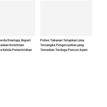
rda Disetujui, Bupati
Polres Tabanan Tetapkan Lima
gaskan Komitmen
Tersangka Pengeroyokan yang
ta Kelola Pemerintahan
Tewaskan Terduga Pencuri Ayam