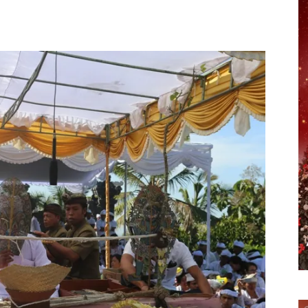
erest
WhatsApp
Telegram
Email