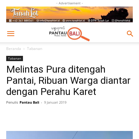
- Advertisement -
Beranda
Tabanan
Tabanan
Melintas Pura ditengah
Pantai, Ribuan Warga diantar
dengan Perahu Karet
Penulis
Pantau Bali
-
9 Januari 2019
Facebook
Twitter
Pinterest
Wh