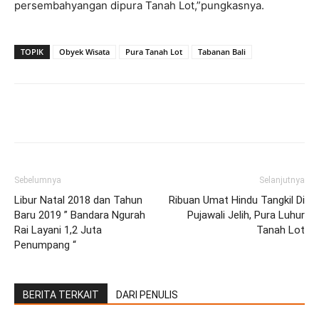
persembahyangan dipura Tanah Lot,”pungkasnya.
TOPIK
Obyek Wisata
Pura Tanah Lot
Tabanan Bali
Facebook
Twitter
Pinterest
Wh
Sebelumnya
Selanjutnya
Libur Natal 2018 dan Tahun
Ribuan Umat Hindu Tangkil Di
Baru 2019 ” Bandara Ngurah
Pujawali Jelih, Pura Luhur
Rai Layani 1,2 Juta
Tanah Lot
Penumpang “
BERITA TERKAIT
DARI PENULIS