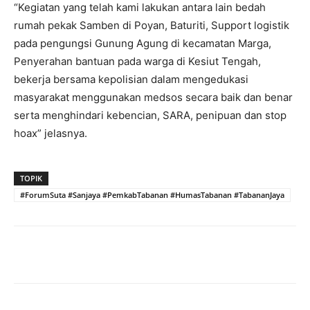
“Kegiatan yang telah kami lakukan antara lain bedah
rumah pekak Samben di Poyan, Baturiti, Support logistik
pada pengungsi Gunung Agung di kecamatan Marga,
Penyerahan bantuan pada warga di Kesiut Tengah,
bekerja bersama kepolisian dalam mengedukasi
masyarakat menggunakan medsos secara baik dan benar
serta menghindari kebencian, SARA, penipuan dan stop
hoax” jelasnya.
TOPIK
#ForumSuta #Sanjaya #PemkabTabanan #HumasTabanan #TabananJaya
Facebook
Twitter
Pinterest
Wh