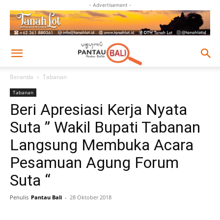
- Advertisement -
Beranda
Tabanan
Tabanan
Beri Apresiasi Kerja Nyata
Suta ” Wakil Bupati Tabanan
Langsung Membuka Acara
Pesamuan Agung Forum
Suta “
Penulis
Pantau Bali
-
28 Oktober 2018
Facebook
Twitter
Pinterest
Wh