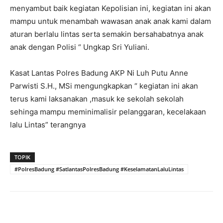
menyambut baik kegiatan Kepolisian ini, kegiatan ini akan
mampu untuk menambah wawasan anak anak kami dalam
aturan berlalu lintas serta semakin bersahabatnya anak
anak dengan Polisi “ Ungkap Sri Yuliani.
Kasat Lantas Polres Badung AKP Ni Luh Putu Anne
Parwisti S.H., MSi mengungkapkan “ kegiatan ini akan
terus kami laksanakan ,masuk ke sekolah sekolah
sehinga mampu meminimalisir pelanggaran, kecelakaan
lalu Lintas” terangnya
TOPIK
#PolresBadung #SatlantasPolresBadung #KeselamatanLaluLintas
Facebook
Twitter
Pinterest
Wh