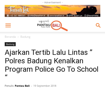
- Advertisement -
Beranda
Badung
Badung
Ajarkan Tertib Lalu Lintas ”
Polres Badung Kenalkan
Program Police Go To School
“
Penulis
Pantau Bali
-
19 September 2018
Facebook
Twitter
Pinterest
Wh