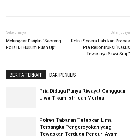
Facebook
Twitter
Pinterest
Wh
Sebelumnya
Selanjutnya
Melanggar Disiplin “Seorang
Polisi Segera Lakukan Proses
Polisi Di Hukum Push Up”
Pra Rekontruksi “Kasus
Tewasnya Siswi Smp”
BERITA TERKAIT
DARI PENULIS
Pria Diduga Punya Riwayat Gangguan
Jiwa Tikam Istri dan Mertua
Polres Tabanan Tetapkan Lima
Tersangka Pengeroyokan yang
Tewaskan Terduga Pencuri Ayam