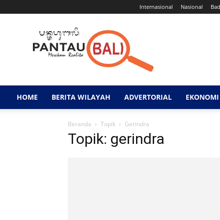
Internasional
Nasional
Ba
Pantau
Bali
HOME
BERITA WILAYAH
ADVERTORIAL
EKONOMI 
Beranda
Topik
Gerindra
Topik: gerindra