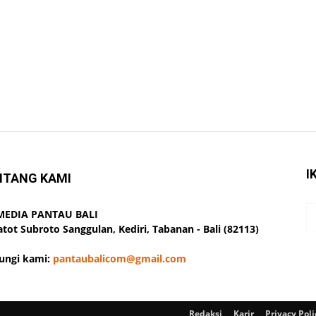
I
NTANG KAMI
 MEDIA PANTAU BALI
Gatot Subroto Sanggulan, Kediri, Tabanan - Bali (82113)
ungi kami:
pantaubalicom@gmail.com
Redaksi
Karir
Privacy Poli