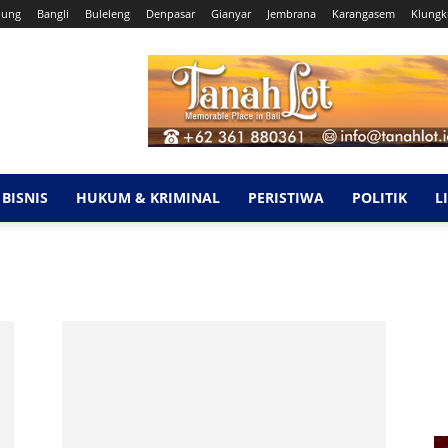
dung
Bangli
Buleleng
Denpasar
Gianyar
Jembrana
Karangasem
Klung
BISNIS
HUKUM & KRIMINAL
PERISTIWA
POLITIK
L