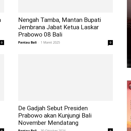
a
Nengah Tamba, Mantan Bupati
Jembrana Jabat Ketua Laskar
Prabowo 08 Bali
Pantau Bali
-
1 Maret 2025
0
0
De Gadjah Sebut Presiden
Prabowo akan Kunjungi Bali
November Mendatang
Pantau Bali
-
30 Oktober 2024
0
0