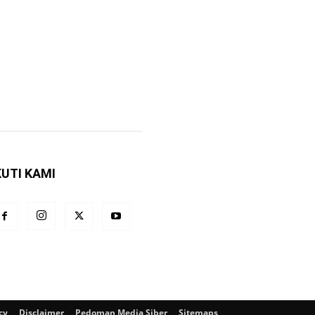
KUTI KAMI
cy
Disclaimer
Pedoman Media Siber
Sitemaps