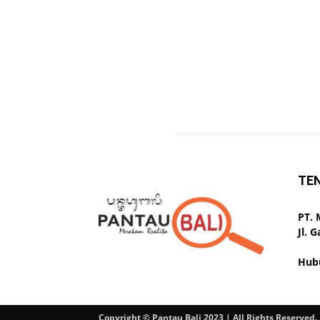
TE
PT.
Jl. 
Hub
Copyright © Pantau Bali 2023 | All Rights Reserved.