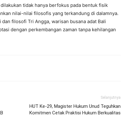
 dilakukan tidak hanya berfokus pada bentuk fisik
an nilai-nilai filosofis yang terkandung di dalamnya.
dan filosofi Tri Angga, warisan busana adat Bali
aptasi dengan perkembangan zaman tanpa kehilangan
erest
WhatsApp
Telegram
Email
Selanjutnya
HUT Ke-29, Magister Hukum Unud Teguhkan
KB
Komitmen Cetak Praktisi Hukum Berkualitas