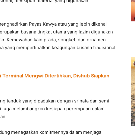
ional, meskipun material yang digunakan
enghadirkan Payas Kawya atau yang lebih dikenal
erupakan busana tingkat utama yang lazim digunakan
n. Kemewahan kain prada, songket, dan ornamen
ma yang memperlihatkan keagungan busana tradisional
di Terminal Mengwi Ditertibkan, Dishub Siapkan
g tanduk yang dipadukan dengan srinata dan semi
tapi juga melambangkan kesiapan perempuan dalam
an.
Badung menegaskan komitmennya dalam menjaga