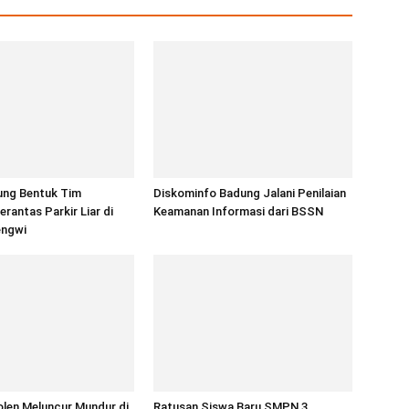
ung Bentuk Tim
Diskominfo Badung Jalani Penilaian
rantas Parkir Liar di
Keamanan Informasi dari BSSN
engwi
len Meluncur Mundur di
Ratusan Siswa Baru SMPN 3