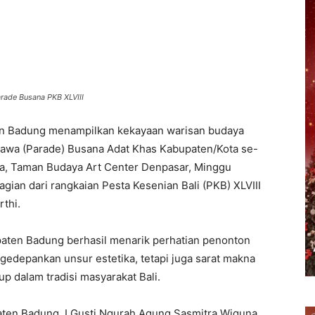
erest
WhatsApp
Telegram
Email
rade Busana PKB XLVIII
 Badung menampilkan kekayaan warisan budaya
sawa (Parade) Busana Adat Khas Kabupaten/Kota se-
wa, Taman Budaya Art Center Denpasar, Minggu
gian dari rangkaian Pesta Kesenian Bali (PKB) XLVIII
thi.
paten Badung berhasil menarik perhatian penonton
gedepankan unsur estetika, tetapi juga sarat makna
idup dalam tradisi masyarakat Bali.
ten Badung, I Gusti Ngurah Agung Sasmitra Wiguna,