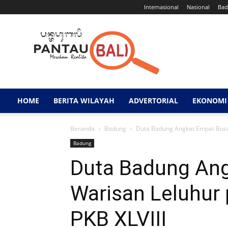
Internasional
Nasional
Bad
Pantau
Bali
HOME
BERITA WILAYAH
ADVERTORIAL
EKONOMI 
Beranda
Badung
Duta Badung Angkat Empat Busa
Badung
Duta Badung An
Warisan Leluhur
PKB XLVIII