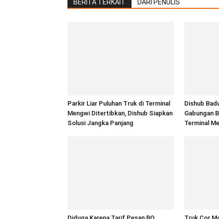
BERITA TERKAIT
DARI PENULIS
Parkir Liar Puluhan Truk di Terminal
Dishub Bad
Mengwi Ditertibkan, Dishub Siapkan
Gabungan Be
Solusi Jangka Panjang
Terminal M
Diduga Karena Tarif Pesan BO,
Truk Cor Mo