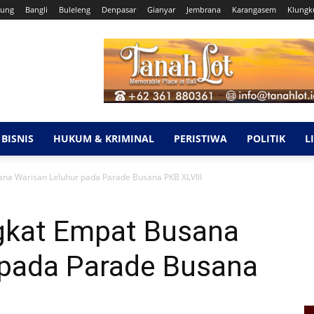
ung
Bangli
Buleleng
Denpasar
Gianyar
Jembrana
Karangasem
Klungk
BISNIS
HUKUM & KRIMINAL
PERISTIWA
POLITIK
L
na Warisan Leluhur pada Parade Busana PKB XLVIII
gkat Empat Busana
 pada Parade Busana