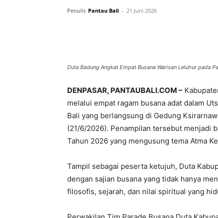
Penulis
Pantau Bali
-
21 Juni 2026
Facebook
Twitter
Pint
Duta Badung Angkat Empat Busana Warisan Leluhur pada Pa
DENPASAR, PANTAUBALI.COM –
Kabupaten
melalui empat ragam busana adat dalam Ut
Bali yang berlangsung di Gedung Ksirarna
(21/6/2026). Penampilan tersebut menjadi ba
Tahun 2026 yang mengusung tema Atma Ker
Tampil sebagai peserta ketujuh, Duta Kabu
dengan sajian busana yang tidak hanya men
filosofis, sejarah, dan nilai spiritual yang h
Perwakilan Tim Parade Busana Duta Kabupa