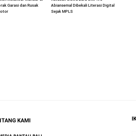
rak Garasi dan Rusak
Abiansemal Dibekali Literasi Digital
otor
Sejak MPLS
I
NTANG KAMI
 MEDIA PANTAU BALI