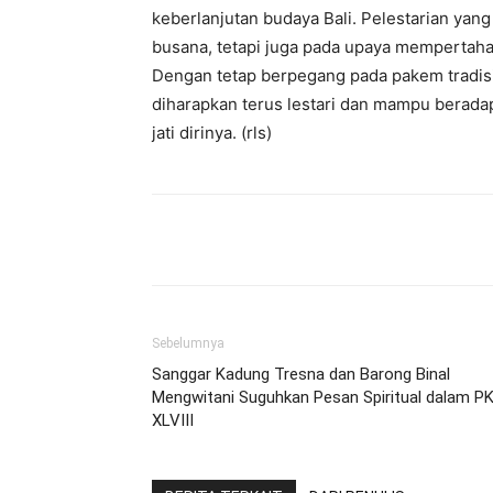
keberlanjutan budaya Bali. Pelestarian yang
busana, tetapi juga pada upaya mempertahank
Dengan tetap berpegang pada pakem tradisi 
diharapkan terus lestari dan mampu berad
jati dirinya. (rls)
Facebook
Twitter
Pint
Sebelumnya
Sanggar Kadung Tresna dan Barong Binal
Mengwitani Suguhkan Pesan Spiritual dalam P
XLVIII