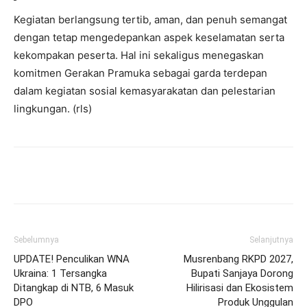
Kegiatan berlangsung tertib, aman, dan penuh semangat
dengan tetap mengedepankan aspek keselamatan serta
kekompakan peserta. Hal ini sekaligus menegaskan
komitmen Gerakan Pramuka sebagai garda terdepan
dalam kegiatan sosial kemasyarakatan dan pelestarian
lingkungan. (rls)
Facebook
Twitter
Pinterest
Wh
Sebelumnya
Selanjutnya
UPDATE! Penculikan WNA
Musrenbang RKPD 2027,
Ukraina: 1 Tersangka
Bupati Sanjaya Dorong
Ditangkap di NTB, 6 Masuk
Hilirisasi dan Ekosistem
DPO
Produk Unggulan