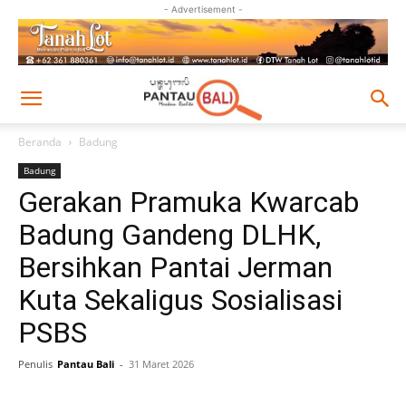
- Advertisement -
Beranda
Badung
Badung
Gerakan Pramuka Kwarcab
Badung Gandeng DLHK,
Bersihkan Pantai Jerman
Kuta Sekaligus Sosialisasi
PSBS
Penulis
Pantau Bali
-
31 Maret 2026
Facebook
Twitter
Pinterest
Wh