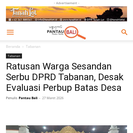
- Advertisement -
Beranda
Tabanan
Tabanan
Ratusan Warga Sesandan
Serbu DPRD Tabanan, Desak
Evaluasi Perbup Batas Desa
Penulis
Pantau Bali
-
27 Maret 2026
Facebook
Twitter
Pinterest
Wh