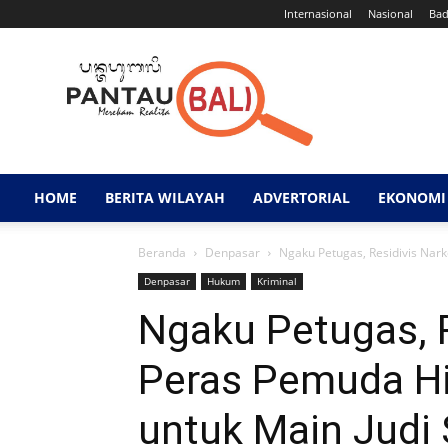
Internasional
Nasional
Ba
Pantau
Bali
HOME
BERITA WILAYAH
ADVERTORIAL
EKONOMI 
Beranda
Denpasar
Ngaku Petugas, Residivis Nark
Denpasar
Hukum
Kriminal
Ngaku Petugas, 
Peras Pemuda Hi
untuk Main Judi 