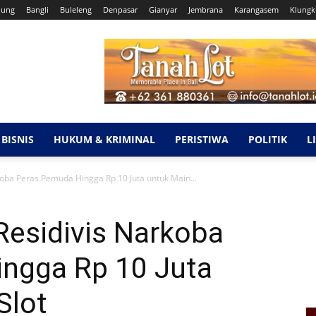
dung
Bangli
Buleleng
Denpasar
Gianyar
Jembrana
Karangasem
Klung
BISNIS
HUKUM & KRIMINAL
PERISTIWA
POLITIK
L
oba Peras Pemuda Hingga Rp 10 Juta untuk Main...
Residivis Narkoba
ngga Rp 10 Juta
Slot