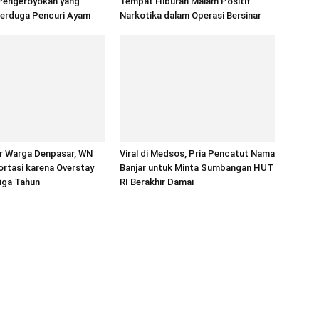
Pengeroyokan yang
Tempat Hiburan Malam Positif
erduga Pencuri Ayam
Narkotika dalam Operasi Bersinar
r Warga Denpasar, WN
Viral di Medsos, Pria Pencatut Nama
portasi karena Overstay
Banjar untuk Minta Sumbangan HUT
Tiga Tahun
RI Berakhir Damai