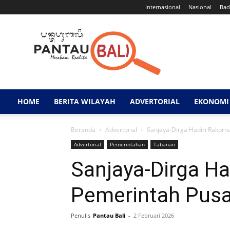
Internasional
Nasional
Bad
Pantau
Bali
HOME
BERITA WILAYAH
ADVERTORIAL
EKONOMI 
Beranda
Advertorial
Sanjaya-Dirga Hadiri Rakor
Advertorial
Pemerintahan
Tabanan
Sanjaya-Dirga Ha
Pemerintah Pusa
Penulis
Pantau Bali
-
2 Februari 2026