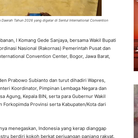
 Daerah Tahun 2026 yang digelar di Sentul International Convention
abanan, I Komang Gede Sanjaya, bersama Wakil Bupati
ordinasi Nasional (Rakornas) Pemerintah Pusat dan
nternational Convention Center, Bogor, Jawa Barat,
den Prabowo Subianto dan turut dihadiri Wapres,
enteri Koordinator, Pimpinan Lembaga Negara dan
sa Agung, Kepala BIN, serta para Gubernur Wakil
an Forkopimda Provinsi serta Kabupaten/Kota dari
nya menegaskan, Indonesia yang kerap dianggap
tru berdiri kokoh berkat perjuangan panjang rakyat.