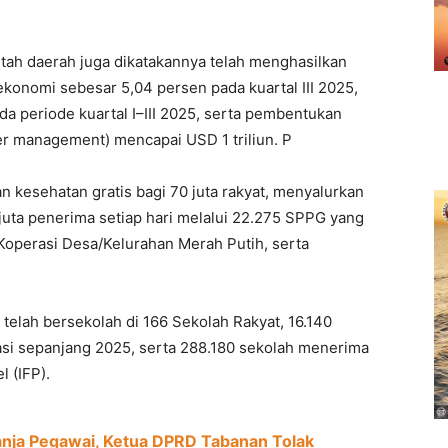
ntah daerah juga dikatakannya telah menghasilkan
ekonomi sebesar 5,04 persen pada kuartal III 2025,
a periode kuartal I–III 2025, serta pembentukan
er management) mencapai USD 1 triliun. P
 kesehatan gratis bagi 70 juta rakyat, menyalurkan
juta penerima setiap hari melalui 22.275 SPPG yang
Koperasi Desa/Kelurahan Merah Putih, serta
 telah bersekolah di 166 Sekolah Rakyat, 16.140
si sepanjang 2025, serta 288.180 sekolah menerima
l (IFP).
anja Pegawai, Ketua DPRD Tabanan Tolak