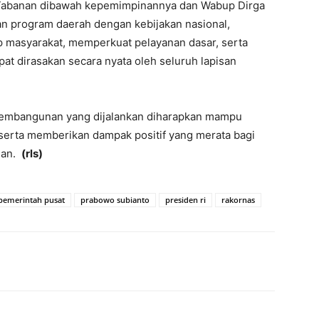
 Tabanan dibawah kepemimpinannya dan Wabup Dirga
n program daerah dengan kebijakan nasional,
p masyarakat, memperkuat pelayanan dasar, serta
 dirasakan secara nyata oleh seluruh lapisan
pembangunan yang dijalankan diharapkan mampu
n, serta memberikan dampak positif yang merata bagi
nan.
(rls)
pemerintah pusat
prabowo subianto
presiden ri
rakornas
erest
WhatsApp
Telegram
Email