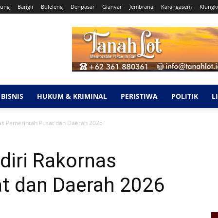
ung
Bangli
Buleleng
Denpasar
Gianyar
Jembrana
Karangasem
Klungk
BISNIS
HUKUM & KRIMINAL
PERISTIWA
POLITIK
L
nas Pemerintah Pusat dan Daerah 2026
diri Rakornas
t dan Daerah 2026