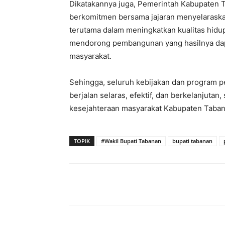
Dikatakannya juga, Pemerintah Kabupaten
berkomitmen bersama jajaran menyelaraska
terutama dalam meningkatkan kualitas hidu
mendorong pembangunan yang hasilnya dapat
masyarakat.
Sehingga, seluruh kebijakan dan program 
berjalan selaras, efektif, dan berkelanjuta
kesejahteraan masyarakat Kabupaten Taba
TOPIK
#Wakil Bupati Tabanan
bupati tabanan
Facebook
Twitter
Pint