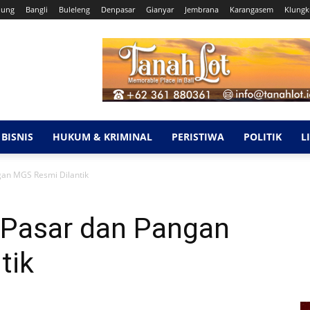
dung
Bangli
Buleleng
Denpasar
Gianyar
Jembrana
Karangasem
Klung
BISNIS
HUKUM & KRIMINAL
PERISTIWA
POLITIK
L
gan MGS Resmi Dilantik
 Pasar dan Pangan
tik