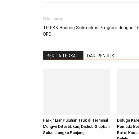
Sebelumnya
TP PKK Badung Sinkronkan Program dengan 1
OPD
BERITA TERKAIT
DARI PENULIS
Parkir Liar Puluhan Truk di Terminal
Diduga Kare
Mengwi Ditertibkan, Dishub Siapkan
Pemuda Beru
Solusi Jangka Panjang
Botol Kaca 
Pelaku