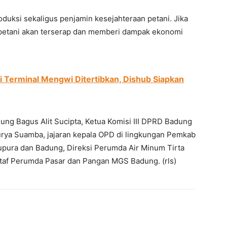
uksi sekaligus penjamin kesejahteraan petani. Jika
en petani akan terserap dan memberi dampak ekonomi
di Terminal Mengwi Ditertibkan, Dishub Siapkan
adung Bagus Alit Sucipta, Ketua Komisi III DPRD Badung
rya Suamba, jajaran kepala OPD di lingkungan Pemkab
pura dan Badung, Direksi Perumda Air Minum Tirta
staf Perumda Pasar dan Pangan MGS Badung. (rls)
erest
WhatsApp
Telegram
Email