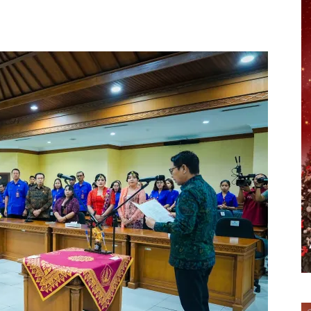
erest
WhatsApp
Telegram
Email