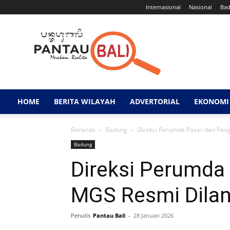
Internasional
Nasional
Ba
Pantau
Bali
HOME
BERITA WILAYAH
ADVERTORIAL
EKONOMI 
Beranda
Badung
Direksi Perumda Pasar dan Pan
Badung
Direksi Perumda
MGS Resmi Dilan
Penulis
Pantau Bali
-
28 Januari 2026