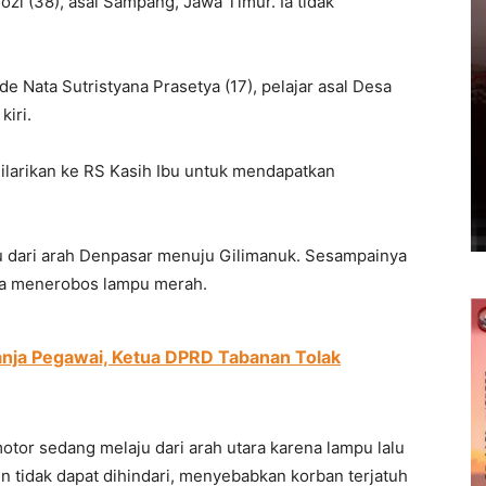
i (38), asal Sampang, Jawa Timur. Ia tidak
e Nata Sutristyana Prasetya (17), pelajar asal Desa
kiri.
ilarikan ke RS Kasih Ibu untuk mendapatkan
u dari arah Denpasar menuju Gilimanuk. Sesampainya
ga menerobos lampu merah.
anja Pegawai, Ketua DPRD Tabanan Tolak
tor sedang melaju dari arah utara karena lampu lalu
pun tidak dapat dihindari, menyebabkan korban terjatuh