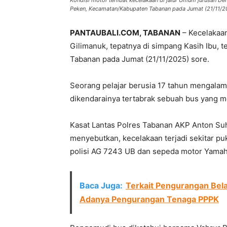
Kondisi motor terlibat kecelakaan di jalur Umum jurusan D
Peken, Kecamatan/Kabupaten Tabanan pada Jumat (21/11/2
PANTAUBALI.COM, TABANAN
– Kecelakaan
Gilimanuk, tepatnya di simpang Kasih Ibu
Tabanan pada Jumat (21/11/2025) sore.
Seorang pelajar berusia 17 tahun mengala
dikendarainya tertabrak sebuah bus yang m
Kasat Lantas Polres Tabanan AKP Anton Su
menyebutkan, kecelakaan terjadi sekitar p
polisi AG 7243 UB dan sepeda motor Yam
Baca Juga:
Terkait Pengurangan Bel
Adanya Pengurangan Tenaga PPPK