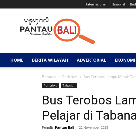
Internasional
Nasional
Bad
Pantau
Bali
HOME
BERITA WILAYAH
ADVERTORIAL
EKONOMI 
Beranda
Peristiwa
Bus Terobos Lampu Merah Tab
Peristiwa
Tabanan
Bus Terobos La
Pelajar di Taban
Penulis
Pantau Bali
-
22 November 2025