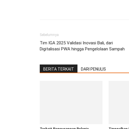
Facebook
Twitter
Pint
Sebelumnya
Tim IGA 2025 Validasi Inovasi Bali, dari
Digitalisasi PWA hingga Pengelolaan Sampah
BERITA TERKAIT
DARI PENULIS
Terkait Pengurangan Belanja
Tinggalkan 