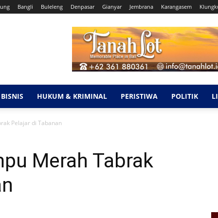
ung
Bangli
Buleleng
Denpasar
Gianyar
Jembrana
Karangasem
Klungk
BISNIS
HUKUM & KRIMINAL
PERISTIWA
POLITIK
L
rak Pelajar di Tabanan
mpu Merah Tabrak
an