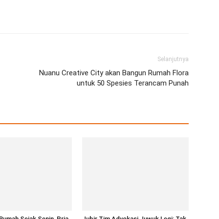
erest
WhatsApp
Telegram
Email
Selanjutnya
Nuanu Creative City akan Bangun Rumah Flora
untuk 50 Spesies Terancam Punah
Rumah Sejak Senin, Pria
Jubir Tim Advokasi Juwuk Legi: Tak