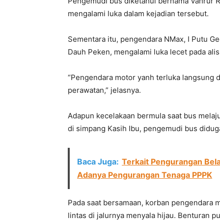
Pengemudi bus diketahui bernama Vahrur Roz
mengalami luka dalam kejadian tersebut.
Sementara itu, pengendara NMax, I Putu Ged
Dauh Peken, mengalami luka lecet pada alis 
“Pengendara motor yanh terluka langsung d
perawatan,” jelasnya.
Adapun kecelakaan bermula saat bus melaj
di simpang Kasih Ibu, pengemudi bus didu
Baca Juga:
Terkait Pengurangan Bel
Adanya Pengurangan Tenaga PPPK
Pada saat bersamaan, korban pengendara mo
lintas di jalurnya menyala hijau. Benturan 