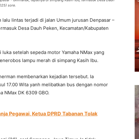
enpasar - Gilimanuk, tepatnya di simpang Kasih Ibu, termasuk Desa Dauh
025) sore.
 lalu lintas terjadi di jalan Umum jurusan Denpasar –
, termasuk Desa Dauh Peken, Kecamatan/Kabupaten
mi luka setelah sepeda motor Yamaha NMax yang
enerobos lampu merah di simpang Kasih Ibu.
herman membenarkan kejadian tersebut. Ia
ukul 17.00 Wita yanh melibatkan bus dengan nomor
aha NMax DK 6309 GBO.
anja Pegawai, Ketua DPRD Tabanan Tolak