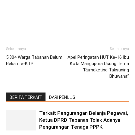
Facebook
Twitter
Pinterest
Wh
Sebelumnya
Selanjutnya
5.304 Warga Tabanan Belum
Apel Peringatan HUT Ke-16 Ibu
Rekam e-KTP
Kota Mangupura Usung Tema
“Rumaketing Taksuning
Bhuwana”
BERITA TERKAIT
DARI PENULIS
Terkait Pengurangan Belanja Pegawai,
Ketua DPRD Tabanan Tolak Adanya
Pengurangan Tenaga PPPK