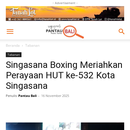
- Advertisement -
Beranda
Tabanan
Tabanan
Singasana Boxing Meriahkan
Perayaan HUT ke-532 Kota
Singasana
Penulis
Pantau Bali
-
16 November 2025
Facebook
Twitter
Pinterest
Wh