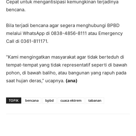
Cepat untuk mengantisipasi kemungkinan terjadinya
bencana.
Bila terjadi bencana agar segera menghubungi BPBD
melalui WhatsApp di 0838-4856-8111 atau Emergency
Call di 0361-811171.
“Kami mengingatkan masyarakat agar tidak berteduh di
tempat-tempat yang tidak representatif seperti di bawah
pohon, di bawah baliho, atau bangunan yang rapuh pada
saat hujan deras,” ucapnya.
(ana)
TOPIK
bencana
bpbd
cuaca ektrem
tabanan
Facebook
Twitter
Pinterest
Wh