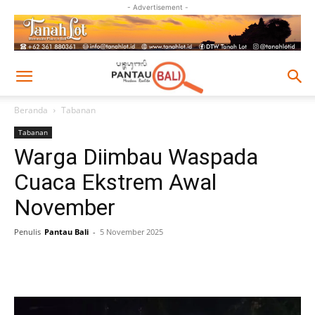
- Advertisement -
Beranda
Tabanan
Tabanan
Warga Diimbau Waspada
Cuaca Ekstrem Awal
November
Penulis
Pantau Bali
-
5 November 2025
Facebook
Twitter
Pinterest
Wh