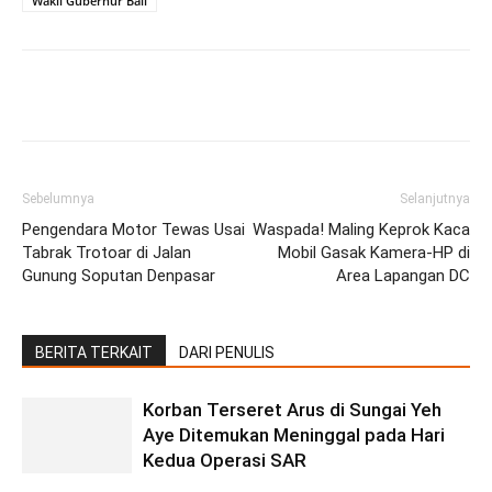
Wakil Gubernur Bali
Facebook
Twitter
Pinterest
Wh
Sebelumnya
Selanjutnya
Pengendara Motor Tewas Usai
Waspada! Maling Keprok Kaca
Tabrak Trotoar di Jalan
Mobil Gasak Kamera-HP di
Gunung Soputan Denpasar
Area Lapangan DC
BERITA TERKAIT
DARI PENULIS
Korban Terseret Arus di Sungai Yeh
Aye Ditemukan Meninggal pada Hari
Kedua Operasi SAR