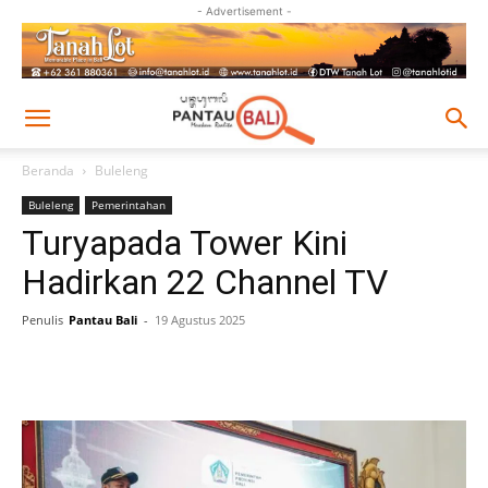
- Advertisement -
Beranda
Buleleng
Buleleng
Pemerintahan
Turyapada Tower Kini
Hadirkan 22 Channel TV
Penulis
Pantau Bali
-
19 Agustus 2025
Facebook
Twitter
Pinterest
Wh