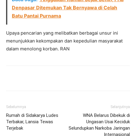
Denpasar Ditemukan Tak Bernyawa di Celah
Batu Pantai Purnama
Upaya pencarian yang melibatkan berbagai unsur ini
menunjukkan kekompakan dan kepedulian masyarakat
dalam menolong korban. RAN
Facebook
Twitter
Pinterest
Wh
Sebelumnya
Selanjutnya
Rumah di Sidakarya Ludes
WNA Belarus Dibekuk di
Terbakar, Lansia Tewas
Ungasan Usai Keciduk
Terjebak
Selundupkan Narkoba Jaringan
Internasional