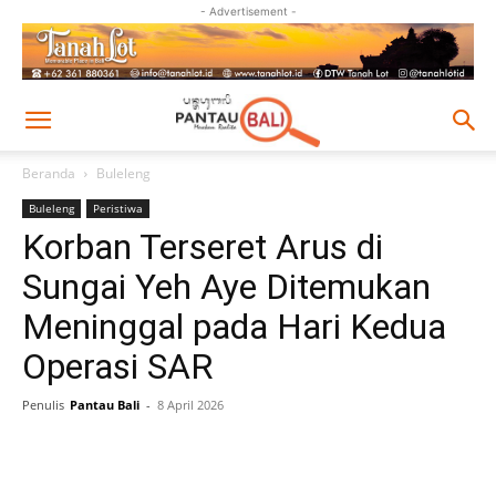
- Advertisement -
Beranda
Buleleng
Buleleng
Peristiwa
Korban Terseret Arus di
Sungai Yeh Aye Ditemukan
Meninggal pada Hari Kedua
Operasi SAR
Penulis
Pantau Bali
-
8 April 2026
Facebook
Twitter
Pinterest
Wh