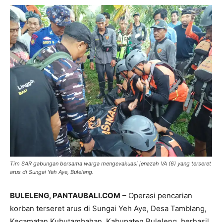
Tim SAR gabungan bersama warga mengevakuasi jenazah VA (6) yang terseret
arus di Sungai Yeh Aye, Buleleng.
BULELENG, PANTAUBALI.COM
– Operasi pencarian
korban terseret arus di Sungai Yeh Aye, Desa Tamblang,
Kecamatan Kubutambahan, Kabupaten Buleleng, berhasil