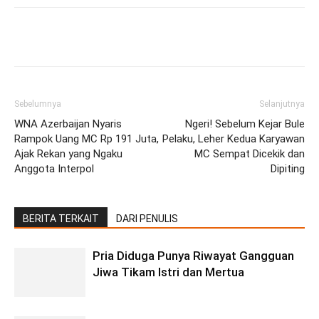
Facebook
Twitter
Pinterest
Wh
Sebelumnya
Selanjutnya
WNA Azerbaijan Nyaris
Ngeri! Sebelum Kejar Bule
Rampok Uang MC Rp 191 Juta,
Pelaku, Leher Kedua Karyawan
Ajak Rekan yang Ngaku
MC Sempat Dicekik dan
Anggota Interpol
Dipiting
BERITA TERKAIT
DARI PENULIS
Pria Diduga Punya Riwayat Gangguan
Jiwa Tikam Istri dan Mertua