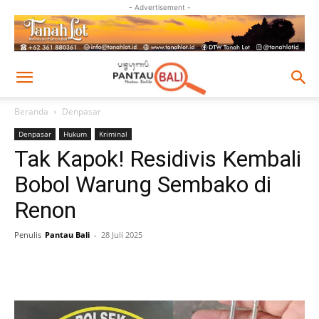
- Advertisement -
Beranda
Denpasar
Denpasar
Hukum
Kriminal
Tak Kapok! Residivis Kembali
Bobol Warung Sembako di
Renon
Penulis
Pantau Bali
-
28 Juli 2025
Facebook
Twitter
Pinterest
Wh