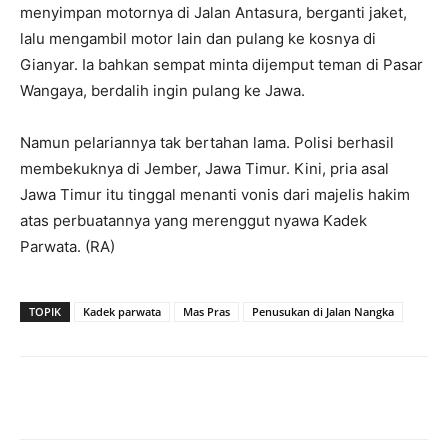
menyimpan motornya di Jalan Antasura, berganti jaket,
lalu mengambil motor lain dan pulang ke kosnya di
Gianyar. Ia bahkan sempat minta dijemput teman di Pasar
Wangaya, berdalih ingin pulang ke Jawa.
Namun pelariannya tak bertahan lama. Polisi berhasil
membekuknya di Jember, Jawa Timur. Kini, pria asal
Jawa Timur itu tinggal menanti vonis dari majelis hakim
atas perbuatannya yang merenggut nyawa Kadek
Parwata. (RA)
TOPIK
Kadek parwata
Mas Pras
Penusukan di Jalan Nangka
Facebook
Twitter
Pinterest
Wh