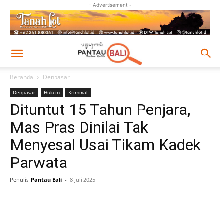
- Advertisement -
Beranda
Denpasar
Denpasar
Hukum
Kriminal
Dituntut 15 Tahun Penjara,
Mas Pras Dinilai Tak
Menyesal Usai Tikam Kadek
Parwata
Penulis
Pantau Bali
-
8 Juli 2025
Facebook
Twitter
Pinterest
Wh