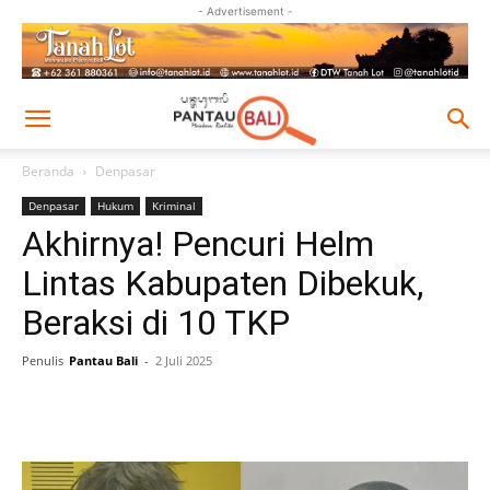
- Advertisement -
Beranda
Denpasar
Denpasar
Hukum
Kriminal
Akhirnya! Pencuri Helm
Lintas Kabupaten Dibekuk,
Beraksi di 10 TKP
Penulis
Pantau Bali
-
2 Juli 2025
Facebook
Twitter
Pinterest
Wh