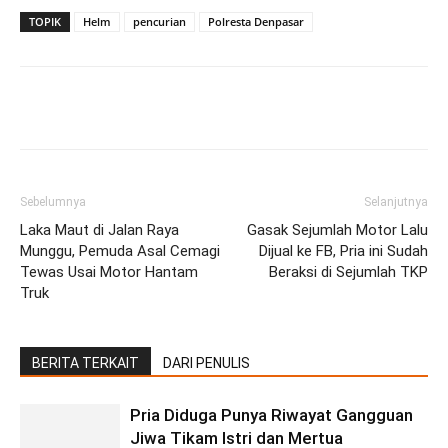
TOPIK
Helm
pencurian
Polresta Denpasar
Facebook
Twitter
Pinterest
Wh
Sebelumnya
Selanjutnya
Laka Maut di Jalan Raya
Gasak Sejumlah Motor Lalu
Munggu, Pemuda Asal Cemagi
Dijual ke FB, Pria ini Sudah
Tewas Usai Motor Hantam
Beraksi di Sejumlah TKP
Truk
BERITA TERKAIT
DARI PENULIS
Pria Diduga Punya Riwayat Gangguan
Jiwa Tikam Istri dan Mertua