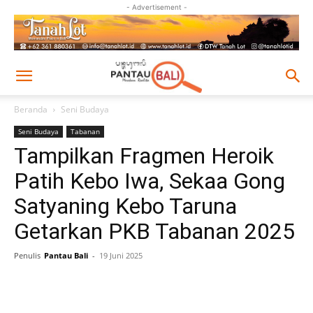
- Advertisement -
Beranda
Seni Budaya
Seni Budaya
Tabanan
Tampilkan Fragmen Heroik
Patih Kebo Iwa, Sekaa Gong
Satyaning Kebo Taruna
Getarkan PKB Tabanan 2025
Penulis
Pantau Bali
-
19 Juni 2025
Facebook
Twitter
Pinterest
Wh