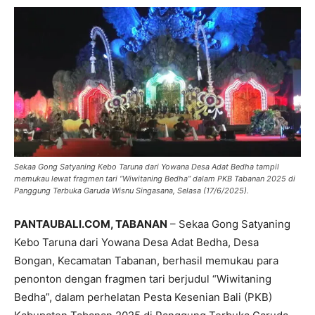
Sekaa Gong Satyaning Kebo Taruna dari Yowana Desa Adat Bedha tampil
memukau lewat fragmen tari “Wiwitaning Bedha” dalam PKB Tabanan 2025 di
Panggung Terbuka Garuda Wisnu Singasana, Selasa (17/6/2025).
PANTAUBALI.COM, TABANAN
– Sekaa Gong Satyaning
Kebo Taruna dari Yowana Desa Adat Bedha, Desa
Bongan, Kecamatan Tabanan, berhasil memukau para
penonton dengan fragmen tari berjudul “Wiwitaning
Bedha”, dalam perhelatan Pesta Kesenian Bali (PKB)