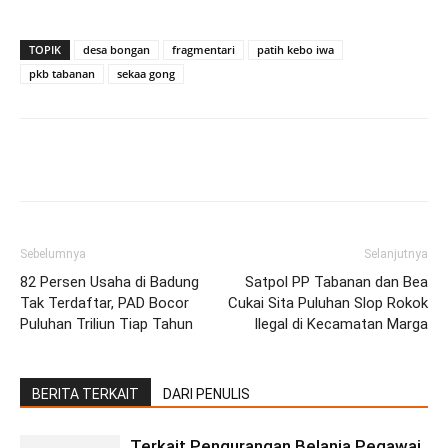
TOPIK
desa bongan
fragmentari
patih kebo iwa
pkb tabanan
sekaa gong
Facebook
Twitter
Pinterest
Wh
Sebelumnya
Selanjutnya
82 Persen Usaha di Badung
Satpol PP Tabanan dan Bea
Tak Terdaftar, PAD Bocor
Cukai Sita Puluhan Slop Rokok
Puluhan Triliun Tiap Tahun
Ilegal di Kecamatan Marga
BERITA TERKAIT
DARI PENULIS
Terkait Pengurangan Belanja Pegawai,