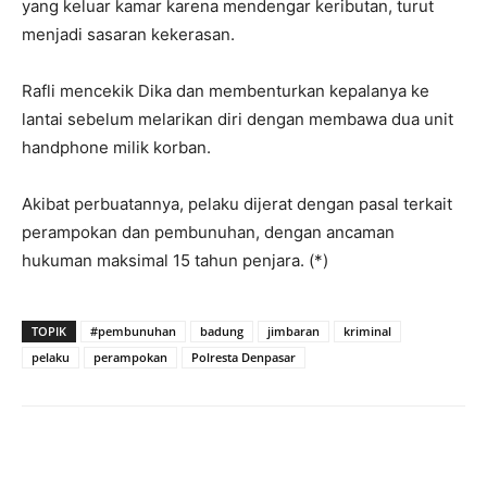
yang keluar kamar karena mendengar keributan, turut
menjadi sasaran kekerasan.
Rafli mencekik Dika dan membenturkan kepalanya ke
lantai sebelum melarikan diri dengan membawa dua unit
handphone milik korban.
Akibat perbuatannya, pelaku dijerat dengan pasal terkait
perampokan dan pembunuhan, dengan ancaman
hukuman maksimal 15 tahun penjara. (*)
TOPIK
#pembunuhan
badung
jimbaran
kriminal
pelaku
perampokan
Polresta Denpasar
Facebook
Twitter
Pinterest
Wh