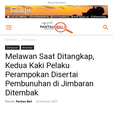
- Advertisement -
Beranda
Denpasar
Denpasar
Kriminal
Melawan Saat Ditangkap,
Kedua Kaki Pelaku
Perampokan Disertai
Pembunuhan di Jimbaran
Ditembak
Penulis
Pantau Bali
-
24 Februari 2025
Facebook
Twitter
Pinterest
Wh