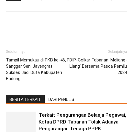
Facebook
Twitter
Pinterest
Wh
Sebelumnya
Selanjutnya
Tampil Memukau di PKB ke-46,
PDIP-Golkar Tabanan ‘Meliang-
Sanggar Seni Jayengrat
Liang’ Bersama Pasca Pemilu
Sukses Jadi Duta Kabupaten
2024
Badung
BERITA TERKAIT
DARI PENULIS
Terkait Pengurangan Belanja Pegawai,
Ketua DPRD Tabanan Tolak Adanya
Pengurangan Tenaga PPPK