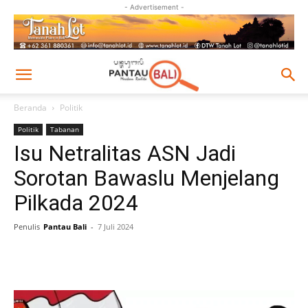
- Advertisement -
Beranda
Politik
Politik
Tabanan
Isu Netralitas ASN Jadi
Sorotan Bawaslu Menjelang
Pilkada 2024
Penulis
Pantau Bali
-
7 Juli 2024
Facebook
Twitter
Pinterest
Wh