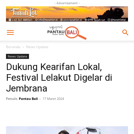
- Advertisement -
Beranda
News Update
News Update
Dukung Kearifan Lokal,
Festival Lelakut Digelar di
Jembrana
Penulis
Pantau Bali
-
17 Maret 2024
Facebook
Twitter
Pinterest
Wh