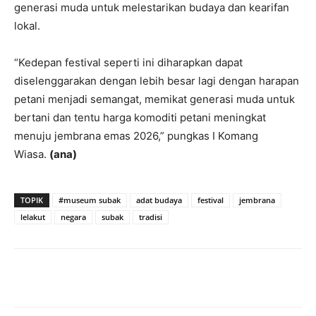
generasi muda untuk melestarikan budaya dan kearifan
lokal.
“Kedepan festival seperti ini diharapkan dapat
diselenggarakan dengan lebih besar lagi dengan harapan
petani menjadi semangat, memikat generasi muda untuk
bertani dan tentu harga komoditi petani meningkat
menuju jembrana emas 2026,” pungkas I Komang
Wiasa.
(ana)
TOPIK
#museum subak
adat budaya
festival
jembrana
lelakut
negara
subak
tradisi
Facebook
Twitter
Pinterest
Wh