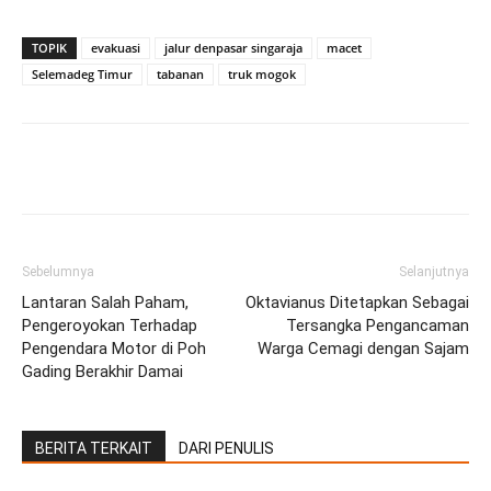
TOPIK
evakuasi
jalur denpasar singaraja
macet
Selemadeg Timur
tabanan
truk mogok
Facebook
Twitter
Pinterest
Wh
Sebelumnya
Selanjutnya
Lantaran Salah Paham,
Oktavianus Ditetapkan Sebagai
Pengeroyokan Terhadap
Tersangka Pengancaman
Pengendara Motor di Poh
Warga Cemagi dengan Sajam
Gading Berakhir Damai
BERITA TERKAIT
DARI PENULIS