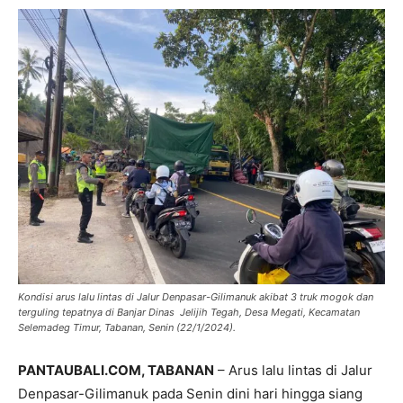
Kondisi arus lalu lintas di Jalur Denpasar-Gilimanuk akibat 3 truk mogok dan
terguling tepatnya di Banjar Dinas Jelijih Tegah, Desa Megati, Kecamatan
Selemadeg Timur, Tabanan, Senin (22/1/2024).
PANTAUBALI.COM, TABANAN
– Arus lalu lintas di Jalur
Denpasar-Gilimanuk pada Senin dini hari hingga siang