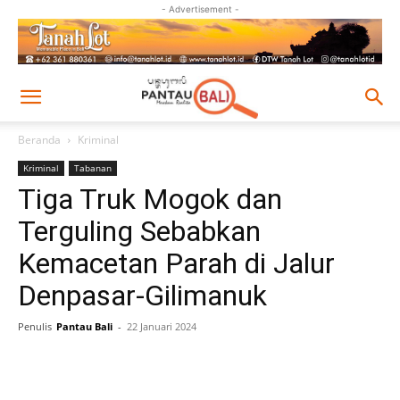
- Advertisement -
Beranda
Kriminal
Kriminal
Tabanan
Tiga Truk Mogok dan
Terguling Sebabkan
Kemacetan Parah di Jalur
Denpasar-Gilimanuk
Penulis
Pantau Bali
-
22 Januari 2024
Facebook
Twitter
Pinterest
Wh