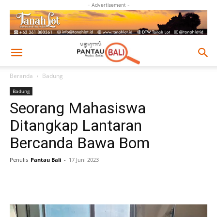
- Advertisement -
Beranda
Badung
Badung
Seorang Mahasiswa
Ditangkap Lantaran
Bercanda Bawa Bom
Penulis
Pantau Bali
-
17 Juni 2023
Facebook
Twitter
Pinterest
Wh