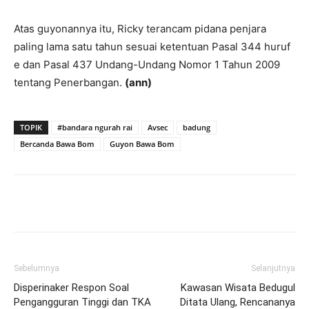
Atas guyonannya itu, Ricky terancam pidana penjara
paling lama satu tahun sesuai ketentuan Pasal 344 huruf
e dan Pasal 437 Undang-Undang Nomor 1 Tahun 2009
tentang Penerbangan.
(ann)
TOPIK
#bandara ngurah rai
Avsec
badung
Bercanda Bawa Bom
Guyon Bawa Bom
Facebook
Twitter
Pinterest
Wh
Sebelumnya
Selanjutnya
Disperinaker Respon Soal
Kawasan Wisata Bedugul
Pengangguran Tinggi dan TKA
Ditata Ulang, Rencananya