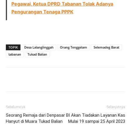
Pegawai, Ketua DPRD Tabanan Tolak Adanya
Pengurangan Tenaga PPPK
TOPIK
Desa Lalanglinggah
Orang Tenggelam
Selemadeg Barat
tabanan
Tukad Balian
Facebook
Twitter
Pinterest
Wh
Sebelumnya
Selanjutnya
Seorang Remaja dari Denpasar
BI Akan Tiadakan Layanan Kas
Hanyut di Muara Tukad Balian
Mulai 19 sampai 25 April 2023