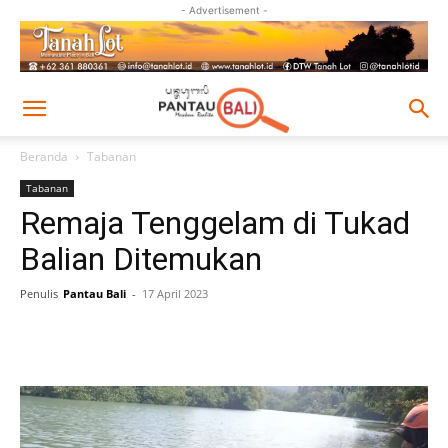
- Advertisement -
Beranda
Tabanan
Tabanan
Remaja Tenggelam di Tukad
Balian Ditemukan
Penulis
Pantau Bali
-
17 April 2023
Facebook
Twitter
Pinterest
Wh