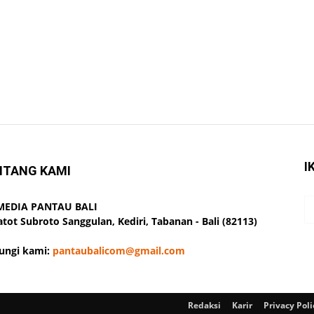
I
NTANG KAMI
 MEDIA PANTAU BALI
Gatot Subroto Sanggulan, Kediri, Tabanan - Bali (82113)
ungi kami:
pantaubalicom@gmail.com
Redaksi
Karir
Privacy Poli