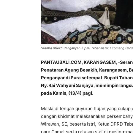
Sradha Bhakti Penganyar Bupati Tabanan Dr. I Komang Gede
PANTAUBALI.COM, KARANGASEM, -Serangkai
Penataran Agung Besakih, Karangasem, B
Penganyar di Pura setempat. Bupati Taban
Ny. Rai Wahyuni Sanjaya, memimpin lang
pada Kamis, (13/4) pagi.
Meski di tengah guyuran hujan yang cukup d
dengan khidmat melaksanakan persembahyang
Wirawan, SE, beserta Istri, Ketua DPRD Tab
para Camat serta ratusan staf di masing-m