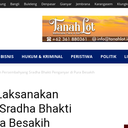
ung
Bangli
Buleleng
Denpasar
Gianyar
Jembrana
Karangasem
Klungk
BISNIS
HUKUM & KRIMINAL
PERISTIWA
POLITIK
L
n Persembahyang Sradha Bhakti Penganyar di Pura Besakih
Laksanakan
Sradha Bhakti
ra Besakih