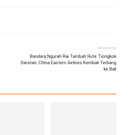
erest
WhatsApp
Telegram
Email
Selanjutnya
Bandara Ngurah Rai Tambah Rute Tiongkok
Daratan, China Eastern Airlines Kembali Terbang
ke Bali