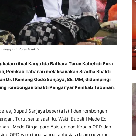
 Sanjaya Di Pura Besakih
an ritual Karya Ida Bathara Turun Kabeh di Pura
ali, Pemkab Tabanan melaksanakan Sradha Bhakti
an Dr. I Komang Gede Sanjaya, SE, MM, didampingi
sung rombongan bhakti Penganyar Pemkab Tabanan,
eras, Bupati Sanjaya beserta Istri dan rombongan
an. Turut serta saat itu, Wakil Bupati I Made Edi
anan I Made Dirga, para Asisten dan Kepala OPD dan
asing OPD yang juga sangat antusias dalam guyuran