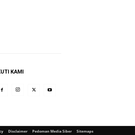
KUTI KAMI
cy
Disclaimer
Pedoman Media Siber
Sitemaps