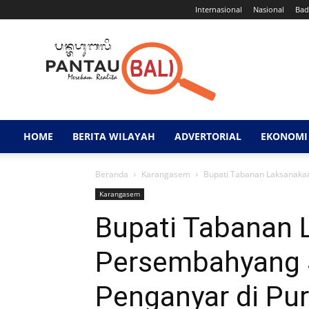
Internasional
Nasional
Bad
Pantau
Bali
HOME
BERITA WILAYAH
ADVERTORIAL
EKONOMI 
Beranda
Karangasem
Bupati Tabanan Laksanaka
Karangasem
Bupati Tabanan 
Persembahyang 
Penganyar di Pu