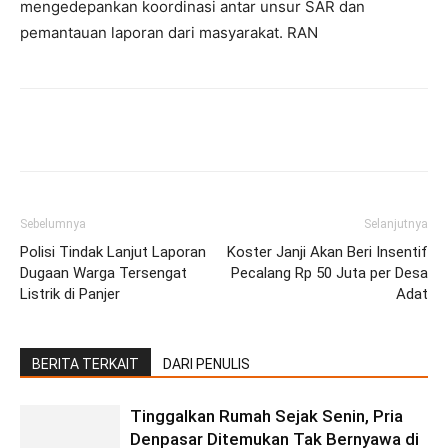
mengedepankan koordinasi antar unsur SAR dan
pemantauan laporan dari masyarakat. RAN
Facebook
Twitter
Pinterest
Wh
Sebelumnya
Selanjutnya
Polisi Tindak Lanjut Laporan
Koster Janji Akan Beri Insentif
Dugaan Warga Tersengat
Pecalang Rp 50 Juta per Desa
Listrik di Panjer
Adat
BERITA TERKAIT
DARI PENULIS
Tinggalkan Rumah Sejak Senin, Pria
Denpasar Ditemukan Tak Bernyawa di