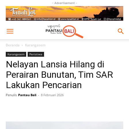
- Advertisement -
Beranda
Karangasem
Karangasem
Peristiwa
Nelayan Lansia Hilang di
Perairan Bunutan, Tim SAR
Lakukan Pencarian
Penulis
Pantau Bali
-
8 Februari 2026
Facebook
Twitter
Pinterest
Wh