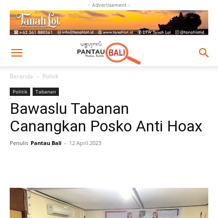
- Advertisement -
Beranda
Politik
Politik
Tabanan
Bawaslu Tabanan
Canangkan Posko Anti Hoax
Penulis
Pantau Bali
-
12 April 2023
Facebook
Twitter
Pinterest
Wh