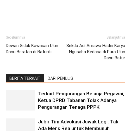
Facebook
Twitter
Pinterest
Wh
Sebelumnya
Selanjutnya
Dewan Sidak Kawasan Ulun
Sekda Adi Arnawa Hadiri Karya
Danu Beratan di Baturiti
Ngusaba Kedasa di Pura Ulun
Danu Batur
BERITA TERKAIT
DARI PENULIS
Terkait Pengurangan Belanja Pegawai,
Ketua DPRD Tabanan Tolak Adanya
Pengurangan Tenaga PPPK
Jubir Tim Advokasi Juwuk Legi: Tak
Ada Mens Rea untuk Membunuh