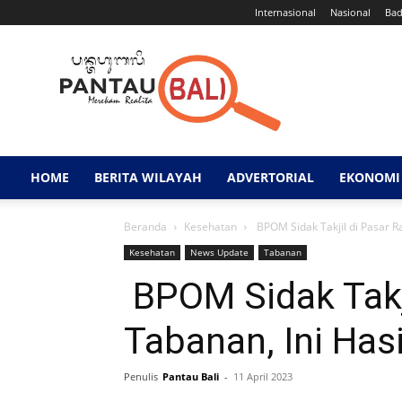
Internasional
Nasional
Ba
Pantau
Bali
HOME
BERITA WILAYAH
ADVERTORIAL
EKONOMI 
Beranda
Kesehatan
BPOM Sidak Takjil di Pasar R
Kesehatan
News Update
Tabanan
BPOM Sidak Takj
Tabanan, Ini Has
Penulis
Pantau Bali
-
11 April 2023