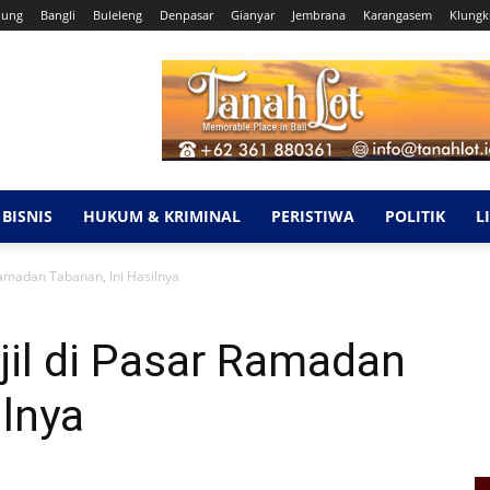
dung
Bangli
Buleleng
Denpasar
Gianyar
Jembrana
Karangasem
Klung
BISNIS
HUKUM & KRIMINAL
PERISTIWA
POLITIK
L
amadan Tabanan, Ini Hasilnya
il di Pasar Ramadan
ilnya