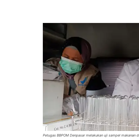
Facebook
Twitter
Pint
Petugas BBPOM Denpasar melakukan uji sampel makanan di P