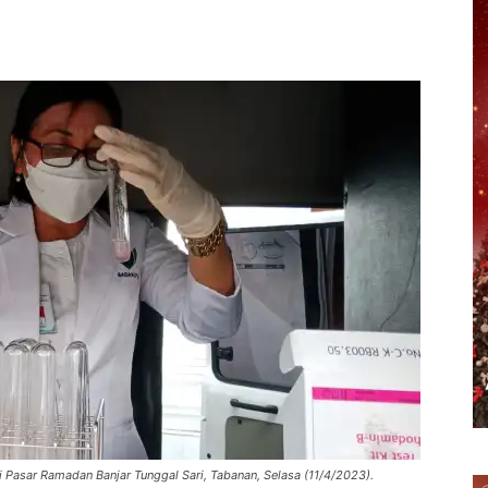
erest
WhatsApp
Telegram
Email
asar Ramadan Banjar Tunggal Sari, Tabanan, Selasa (11/4/2023).