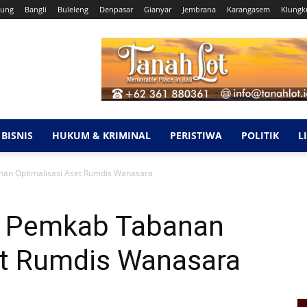
ung
Bangli
Buleleng
Denpasar
Gianyar
Jembrana
Karangasem
Klungk
BISNIS
HUKUM & KRIMINAL
PERISTIWA
POLITIK
L
an Optimalisasi Aset Rumdis Wanasara
, Pemkab Tabanan
et Rumdis Wanasara