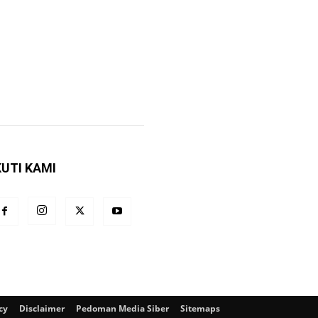
KUTI KAMI
cy
Disclaimer
Pedoman Media Siber
Sitemaps