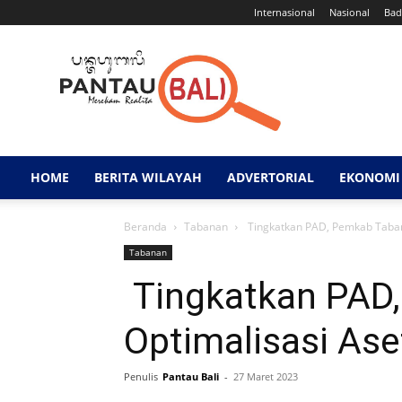
Internasional
Nasional
Bad
Pantau
Bali
HOME
BERITA WILAYAH
ADVERTORIAL
EKONOMI 
Beranda
Tabanan
Tingkatkan PAD, Pemkab Taban
Tabanan
Tingkatkan PAD
Optimalisasi As
Penulis
Pantau Bali
-
27 Maret 2023