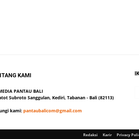
I
NTANG KAMI
 MEDIA PANTAU BALI
Gatot Subroto Sanggulan, Kediri, Tabanan - Bali (82113)
ungi kami:
pantaubalicom@gmail.com
Redaksi
Karir
Privacy Poli