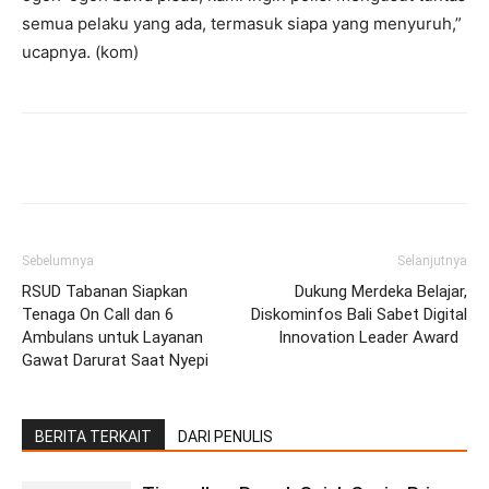
semua pelaku yang ada, termasuk siapa yang menyuruh,”
ucapnya. (kom)
Facebook
Twitter
Pinterest
Wh
Sebelumnya
Selanjutnya
RSUD Tabanan Siapkan
Dukung Merdeka Belajar,
Tenaga On Call dan 6
Diskominfos Bali Sabet Digital
Ambulans untuk Layanan
Innovation Leader Award
Gawat Darurat Saat Nyepi
BERITA TERKAIT
DARI PENULIS