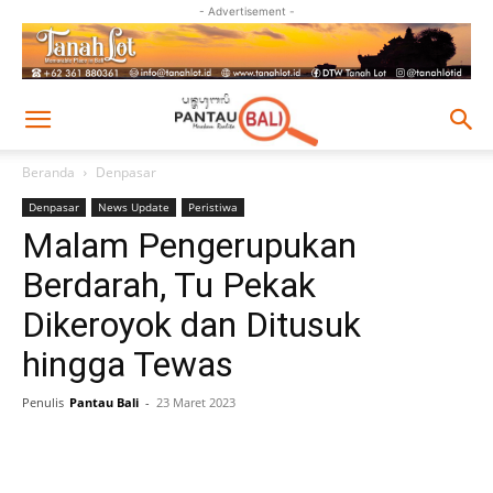
- Advertisement -
Beranda
Denpasar
Denpasar
News Update
Peristiwa
Malam Pengerupukan
Berdarah, Tu Pekak
Dikeroyok dan Ditusuk
hingga Tewas
Penulis
Pantau Bali
-
23 Maret 2023
Facebook
Twitter
Pinterest
Wh