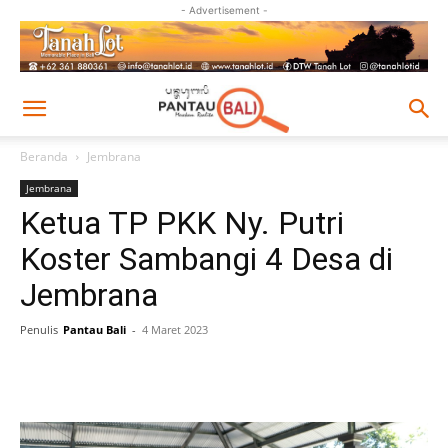
- Advertisement -
Beranda
Jembrana
Jembrana
Ketua TP PKK Ny. Putri
Koster Sambangi 4 Desa di
Jembrana
Penulis
Pantau Bali
-
4 Maret 2023
Facebook
Twitter
Pinterest
Wh