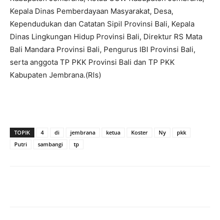
Kepala Dinas Pemberdayaan Masyarakat, Desa,
Kependudukan dan Catatan Sipil Provinsi Bali, Kepala
Dinas Lingkungan Hidup Provinsi Bali, Direktur RS Mata
Bali Mandara Provinsi Bali, Pengurus IBI Provinsi Bali,
serta anggota TP PKK Provinsi Bali dan TP PKK
Kabupaten Jembrana.(Rls)
TOPIK
4
di
jembrana
ketua
Koster
Ny
pkk
Putri
sambangi
tp
Facebook
Twitter
Pinterest
Wh