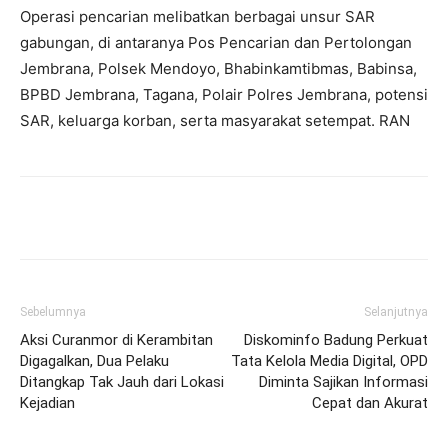
Operasi pencarian melibatkan berbagai unsur SAR
gabungan, di antaranya Pos Pencarian dan Pertolongan
Jembrana, Polsek Mendoyo, Bhabinkamtibmas, Babinsa,
BPBD Jembrana, Tagana, Polair Polres Jembrana, potensi
SAR, keluarga korban, serta masyarakat setempat. RAN
Facebook
Twitter
Pinterest
Wh
Sebelumnya
Selanjutnya
Aksi Curanmor di Kerambitan
Diskominfo Badung Perkuat
Digagalkan, Dua Pelaku
Tata Kelola Media Digital, OPD
Ditangkap Tak Jauh dari Lokasi
Diminta Sajikan Informasi
Kejadian
Cepat dan Akurat