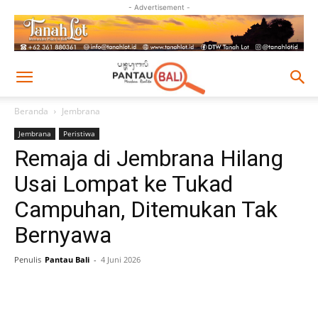
- Advertisement -
Beranda
Jembrana
Jembrana
Peristiwa
Remaja di Jembrana Hilang
Usai Lompat ke Tukad
Campuhan, Ditemukan Tak
Bernyawa
Penulis
Pantau Bali
-
4 Juni 2026
Facebook
Twitter
Pinterest
Wh