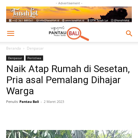
- Advertisement -
Beranda
Denpasar
Denpasar
Peristiwa
Naik Atap Rumah di Sesetan,
Pria asal Pemalang Dihajar
Warga
Penulis
Pantau Bali
-
2 Maret 2023
Facebook
Twitter
Pinterest
Wh