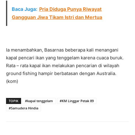
Baca Juga:
Pria Diduga Punya Riwayat
Gangguan Jiwa Tikam Istri dan Mertua
Ia menambahkan, Basarnas beberapa kali menangani
kapal pencari ikan yang tenggelam karena cuaca buruk.
Rata – rata kapal ikan melakukan pencarian di wilayah
ground fishing hampir berbatasan dengan Australia.
(kom)
TOPIK
#kapal tenggelam
#KM Linggar Petak 89
#Samudera Hindia
Facebook
Twitter
Pinterest
Wh