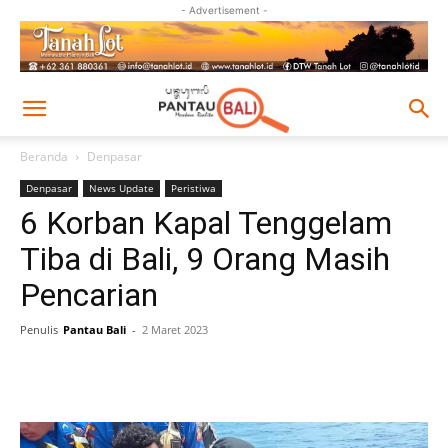
- Advertisement -
Beranda
Denpasar
Denpasar
News Update
Peristiwa
6 Korban Kapal Tenggelam
Tiba di Bali, 9 Orang Masih
Pencarian
Penulis
Pantau Bali
-
2 Maret 2023
Facebook
Twitter
Pinterest
Wh