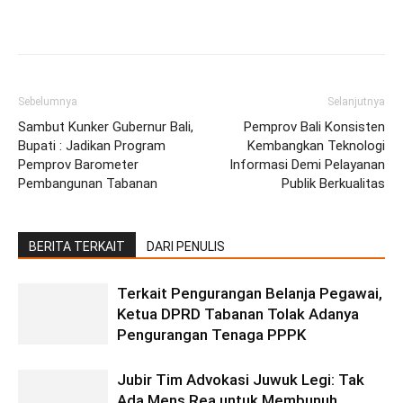
Facebook
Twitter
Pinterest
Wh
Sebelumnya
Selanjutnya
Sambut Kunker Gubernur Bali,
Pemprov Bali Konsisten
Bupati : Jadikan Program
Kembangkan Teknologi
Pemprov Barometer
Informasi Demi Pelayanan
Pembangunan Tabanan
Publik Berkualitas
BERITA TERKAIT
DARI PENULIS
Terkait Pengurangan Belanja Pegawai,
Ketua DPRD Tabanan Tolak Adanya
Pengurangan Tenaga PPPK
Jubir Tim Advokasi Juwuk Legi: Tak
Ada Mens Rea untuk Membunuh