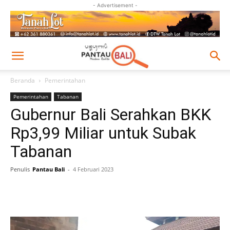
- Advertisement -
Beranda
Pemerintahan
Pemerintahan
Tabanan
Gubernur Bali Serahkan BKK
Rp3,99 Miliar untuk Subak
Tabanan
Penulis
Pantau Bali
-
4 Februari 2023
Facebook
Twitter
Pinterest
Wh