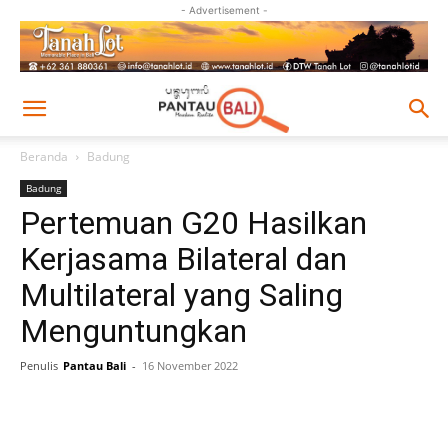
- Advertisement -
Beranda
Badung
Badung
Pertemuan G20 Hasilkan
Kerjasama Bilateral dan
Multilateral yang Saling
Menguntungkan
Penulis
Pantau Bali
-
16 November 2022
Facebook
Twitter
Pinterest
Wh