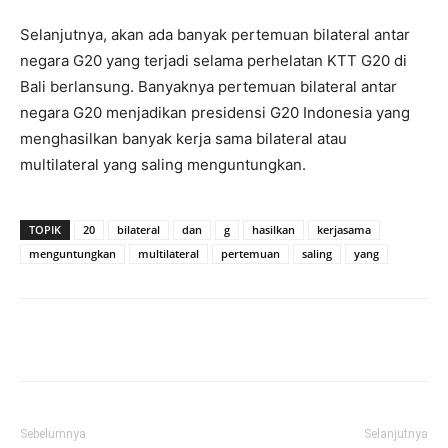
Selanjutnya, akan ada banyak pertemuan bilateral antar
negara G20 yang terjadi selama perhelatan KTT G20 di
Bali berlansung. Banyaknya pertemuan bilateral antar
negara G20 menjadikan presidensi G20 Indonesia yang
menghasilkan banyak kerja sama bilateral atau
multilateral yang saling menguntungkan.
TOPIK
20
bilateral
dan
g
hasilkan
kerjasama
menguntungkan
multilateral
pertemuan
saling
yang
Facebook
Twitter
Pinterest
Wh
Sebelumnya
Selanjutnya