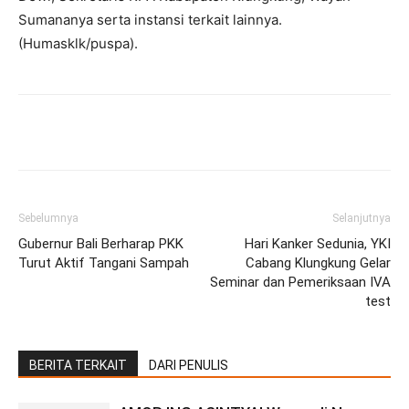
Sumananya serta instansi terkait lainnya.
(Humasklk/puspa).
Facebook
Twitter
Pinterest
Wh
Sebelumnya
Selanjutnya
Gubernur Bali Berharap PKK
Hari Kanker Sedunia, YKI
Turut Aktif Tangani Sampah
Cabang Klungkung Gelar
Seminar dan Pemeriksaan IVA
test
BERITA TERKAIT
DARI PENULIS