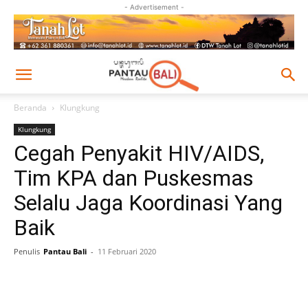
- Advertisement -
Beranda
Klungkung
Klungkung
Cegah Penyakit HIV/AIDS,
Tim KPA dan Puskesmas
Selalu Jaga Koordinasi Yang
Baik
Penulis
Pantau Bali
-
11 Februari 2020
Facebook
Twitter
Pinterest
Wh