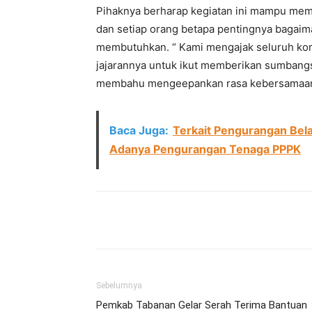
Pihaknya berharap kegiatan ini mampu memb
dan setiap orang betapa pentingnya bagaim
membutuhkan. “ Kami mengajak seluruh ko
jajarannya untuk ikut memberikan sumbangs
membahu mengeepankan rasa kebersamaan 
Baca Juga:
Terkait Pengurangan Bel
Adanya Pengurangan Tenaga PPPK
Facebook
Twitter
Pint
Sebelumnya
Pemkab Tabanan Gelar Serah Terima Bantuan