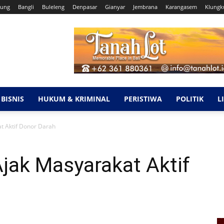
ung
Bangli
Buleleng
Denpasar
Gianyar
Jembrana
Karangasem
Klungk
BISNIS
HUKUM & KRIMINAL
PERISTIWA
POLITIK
L
t Aktif Donor Darah
jak Masyarakat Aktif