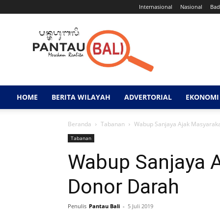
Internasional
Nasional
Bad
Pantau
Bali
HOME
BERITA WILAYAH
ADVERTORIAL
EKONOMI 
Beranda
Tabanan
Wabup Sanjaya Ajak Masyaraka
Tabanan
Wabup Sanjaya A
Donor Darah
Penulis
Pantau Bali
-
5 Juli 2019