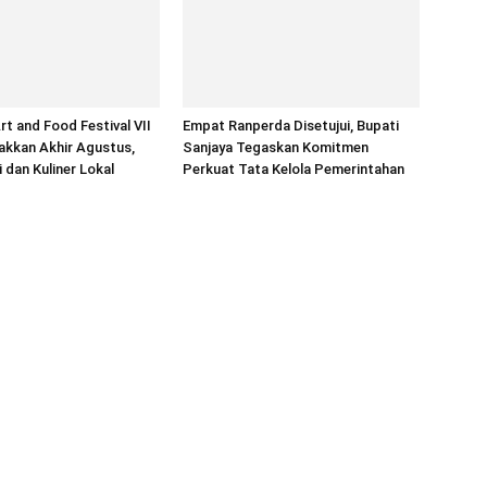
rt and Food Festival VII
Empat Ranperda Disetujui, Bupati
akkan Akhir Agustus,
Sanjaya Tegaskan Komitmen
 dan Kuliner Lokal
Perkuat Tata Kelola Pemerintahan