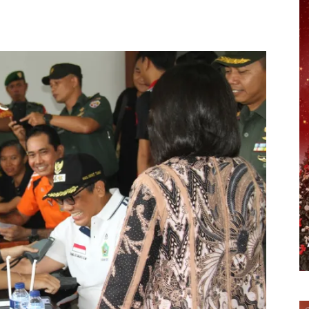
erest
WhatsApp
Telegram
Email