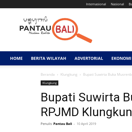
Internasional
Nasional
B
Pantau
Bali
HOME
BERITA WILAYAH
ADVERTORIAL
EKONOMI 
Beranda
Klungkung
Bupati Suwirta Buka Musren
Klungkung
Bupati Suwirta 
RPJMD Klungkun
Penulis
Pantau Bali
-
10 April 2019