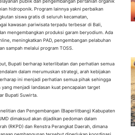
pelayanan publik dan pengembangan pertanian organik
ian hidroponik. Program lainnya yakni perbaikan
tan siswa gratis di seluruh kecamatan,
i kawasan pariwisata terpadu terbesar di Bali,
n dan mengembangkan produksi garam beryodium. Ada
 online, meningkatkan PAD, pengembangan pelabuhan
laan sampah melalui program TOSS.
t, Bupati berharap keterlibatan dan perhatian semua
ndalam dalam merumuskan strategi, arah kebijakan
rharap ini menjadi perhatian semua pihak sehingga
ang menjadi landasan kuat pencapaian target
r Bupati Suwirta.
nelitian dan Pengembangan (Baperlitbang) Kabupaten
JMD dimaksud akan dijadikan pedoman dalam
rah (RKPD) dan Renstra Perangkat Daerah, dimana
anaan pembangunan tersebut diperlukan koordinasi