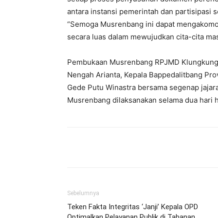
antara instansi pemerintah dan partisipas
“Semoga Musrenbang ini dapat mengakomod
secara luas dalam mewujudkan cita-cita mas
Pembukaan Musrenbang RPJMD Klungkung 2
Nengah Arianta, Kepala Bappedalitbang Prov
Gede Putu Winastra bersama segenap jaja
Musrenbang dilaksanakan selama dua hari h
Facebook
Twitter
Pint
Sebelumnya
Teken Fakta Integritas ‘Janji’ Kepala OPD
Optimalkan Pelayanan Publik di Tabanan