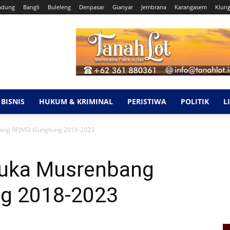
adung
Bangli
Buleleng
Denpasar
Gianyar
Jembrana
Karangasem
Klun
BISNIS
HUKUM & KRIMINAL
PERISTIWA
POLITIK
L
bang RPJMD Klungkung 2018-2023
Buka Musrenbang
g 2018-2023