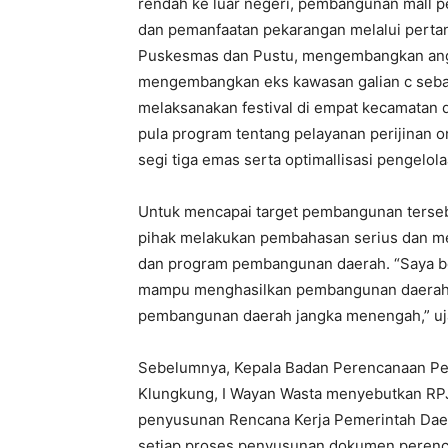
rendah ke luar negeri, pembangunan mall 
dan pemanfaatan pekarangan melalui pertan
Puskesmas dan Pustu, mengembangkan angku
mengembangkan eks kawasan galian c sebaga
melaksanakan festival di empat kecamata
pula program tentang pelayanan perijinan
segi tiga emas serta optimallisasi pengelo
Untuk mencapai target pembangunan tersebu
pihak melakukan pembahasan serius dan me
dan program pembangunan daerah. “Saya be
mampu menghasilkan pembangunan daerah y
pembangunan daerah jangka menengah,” uja
Sebelumnya, Kepala Badan Perencanaan Pe
Klungkung, I Wayan Wasta menyebutkan RP
penyusunan Rencana Kerja Pemerintah Dae
setiap proses penyusunan dokumen perenc