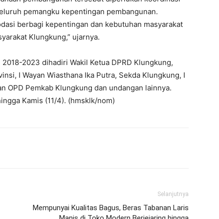
i seluruh pemangku kepentingan pembangunan.
asi berbagi kepentingan dan kebutuhan masyarakat
yarakat Klungkung,” ujarnya.
018-2023 dihadiri Wakil Ketua DPRD Klungkung,
insi, I Wayan Wiasthana Ika Putra, Sekda Klungkung, I
ran OPD Pemkab Klungkung dan undangan lainnya.
ingga Kamis (11/4). (hmsklk/nom)
erest
WhatsApp
Telegram
Email
Selanjutnya
Mempunyai Kualitas Bagus, Beras Tabanan Laris
Manis di Toko Modern Berjejaring hingga