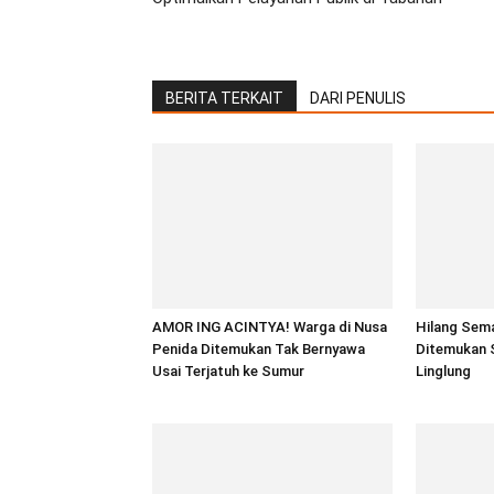
BERITA TERKAIT
DARI PENULIS
AMOR ING ACINTYA! Warga di Nusa
Hilang Sem
Penida Ditemukan Tak Bernyawa
Ditemukan 
Usai Terjatuh ke Sumur
Linglung