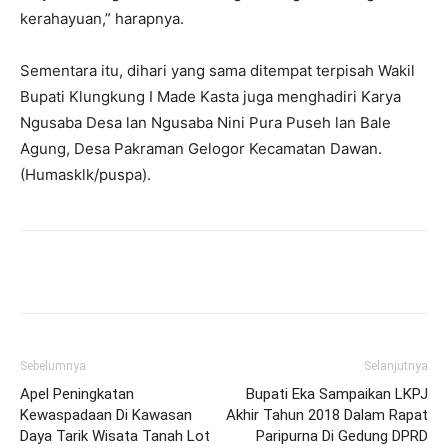
kerahayuan,” harapnya.
Sementara itu, dihari yang sama ditempat terpisah Wakil
Bupati Klungkung I Made Kasta juga menghadiri Karya
Ngusaba Desa lan Ngusaba Nini Pura Puseh lan Bale
Agung, Desa Pakraman Gelogor Kecamatan Dawan.
(Humasklk/puspa).
Facebook
Twitter
Pinterest
Wh
Sebelumnya
Selanjutnya
Apel Peningkatan
Bupati Eka Sampaikan LKPJ
Kewaspadaan Di Kawasan
Akhir Tahun 2018 Dalam Rapat
Daya Tarik Wisata Tanah Lot
Paripurna Di Gedung DPRD