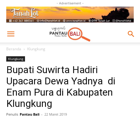
- Advertisement -
Beranda
Klungkung
Klungkung
Bupati Suwirta Hadiri
Upacara Dewa Yadnya di
Enam Pura di Kabupaten
Klungkung
Penulis
Pantau Bali
-
22 Maret 2019
Facebook
Twitter
Pinterest
Wh