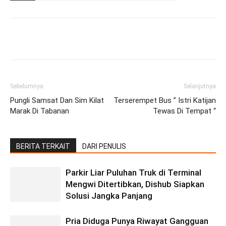
Facebook
Twitter
Pinterest
Wh
Sebelumnya
Selanjutnya
Pungli Samsat Dan Sim Kilat
Terserempet Bus ” Istri Katijan
Marak Di Tabanan
Tewas Di Tempat “
BERITA TERKAIT
DARI PENULIS
Parkir Liar Puluhan Truk di Terminal
Mengwi Ditertibkan, Dishub Siapkan
Solusi Jangka Panjang
Pria Diduga Punya Riwayat Gangguan