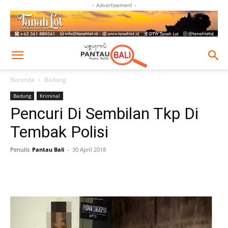
- Advertisement -
Beranda
Badung
Badung
Kriminal
Pencuri Di Sembilan Tkp Di
Tembak Polisi
Penulis
Pantau Bali
-
30 April 2018
Facebook
Twitter
Pinterest
Wh