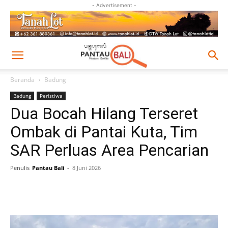
- Advertisement -
Beranda
Badung
Badung
Peristiwa
Dua Bocah Hilang Terseret
Ombak di Pantai Kuta, Tim
SAR Perluas Area Pencarian
Penulis
Pantau Bali
-
8 Juni 2026
Facebook
Twitter
Pinterest
Wh