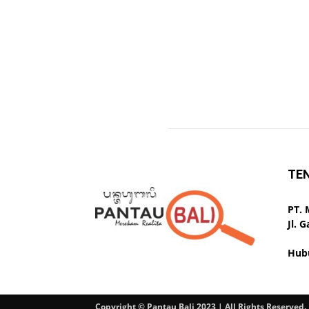
TE
PT.
Jl. 
Hub
Copyright © Pantau Bali 2023 | All Rights Reserved.