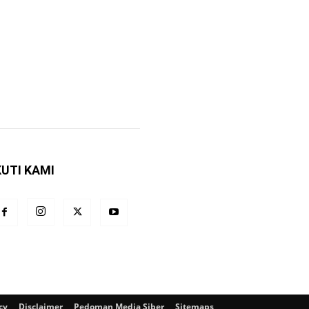
KUTI KAMI
cy
Disclaimer
Pedoman Media Siber
Sitemaps