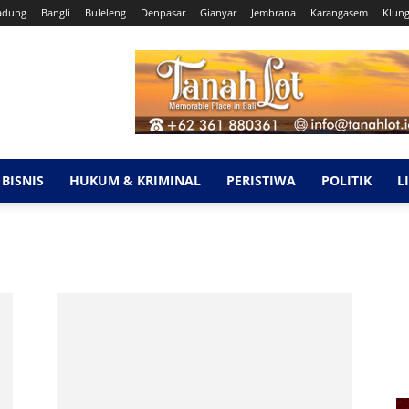
adung
Bangli
Buleleng
Denpasar
Gianyar
Jembrana
Karangasem
Klun
BISNIS
HUKUM & KRIMINAL
PERISTIWA
POLITIK
L