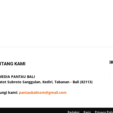
I
NTANG KAMI
 MEDIA PANTAU BALI
Gatot Subroto Sanggulan, Kediri, Tabanan - Bali (82113)
ungi kami:
pantaubalicom@gmail.com
Redaksi
Karir
Privacy Poli