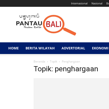
Internasional
Nasional
B
Pantau
Bali
HOME
BERITA WILAYAH
ADVERTORIAL
EKONOMI 
Beranda
Topik
Penghargaan
Topik: penghargaan