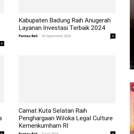
Kabupaten Badung Raih Anugerah
Layanan Investasi Terbaik 2024
Pantau Bali
-
30 September 2024
0
0
Camat Kuta Selatan Raih
a
Penghargaan Wiloka Legal Culture
Kemenkumham RI
Pantau Bali
-
3 Juni 2024
0
0